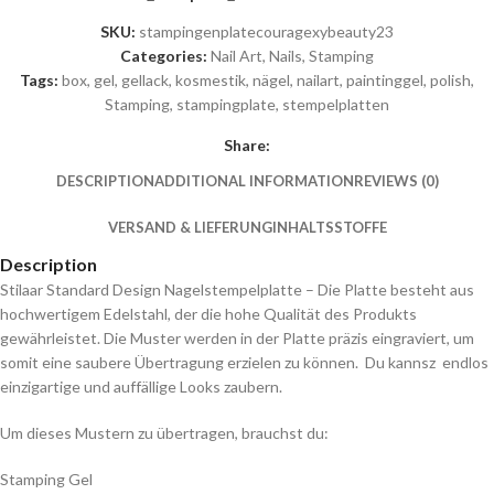
SKU:
stampingenplatecouragexybeauty23
Categories:
Nail Art
,
Nails
,
Stamping
Tags:
box
,
gel
,
gellack
,
kosmestik
,
nägel
,
nailart
,
paintinggel
,
polish
,
Stamping
,
stampingplate
,
stempelplatten
Share:
DESCRIPTION
ADDITIONAL INFORMATION
REVIEWS (0)
VERSAND & LIEFERUNG
INHALTSSTOFFE
Description
Stilaar Standard Design Nagelstempelplatte – Die Platte besteht aus
hochwertigem Edelstahl, der die hohe Qualität des Produkts
gewährleistet. Die Muster werden in der Platte präzis eingraviert, um
somit eine saubere Übertragung erzielen zu können. Du kannsz endlos
einzigartige und auffällige Looks zaubern.
Um dieses Mustern zu übertragen, brauchst du:
Stamping Gel