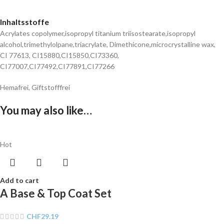
Inhaltsstoffe
Acrylates copolymer,isopropyl titanium triisostearate,isopropyl
alcohol,trimethylolpane,triacrylate, Dimethicone,microcrystalline wax,
CI 77613, CI15880,CI15850,CI73360,
CI77007,CI77492,CI77891,CI77266
Hemafrei, Giftstofffrei
You may also like…
Hot
Add to cart
A Base & Top Coat Set
CHF
29.19