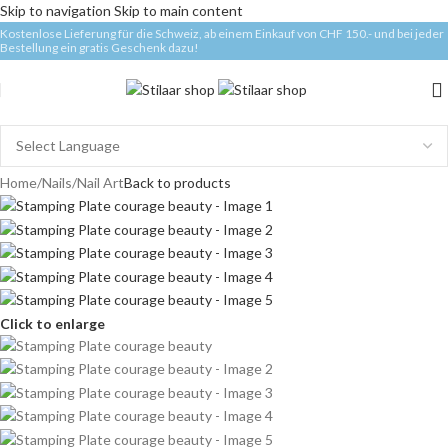
Skip to navigation
Skip to main content
Kostenlose Lieferung für die Schweiz, ab einem Einkauf von CHF 150.- und bei jeder
Bestellung ein gratis Geschenk dazu!
Home
/
Nails
/
Nail Art
Back to products
Click to enlarge