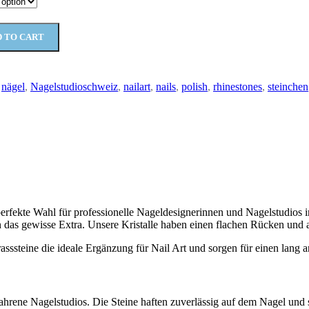
 TO CART
nägel
,
Nagelstudioschweiz
,
nailart
,
nails
,
polish
,
rhinestones
,
steinchen
 perfekte Wahl für professionelle Nageldesignerinnen und Nagelstudios 
n das gewisse Extra. Unsere Kristalle haben einen flachen Rücken und au
Strasssteine die ideale Ergänzung für Nail Art und sorgen für einen la
hrene Nagelstudios. Die Steine haften zuverlässig auf dem Nagel und si