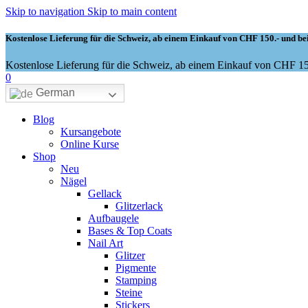
Skip to navigation
Skip to main content
Kostenlose Lieferung für die Schweiz, ab einem Einkauf von CHF 150.- und bei
Kostenlose Lieferung für die Schweiz, ab einem Einkauf von CHF 150
0
German
Blog
Kursangebote
Online Kurse
Shop
Neu
Nägel
Gellack
Glitzerlack
Aufbaugele
Bases & Top Coats
Nail Art
Glitzer
Pigmente
Stamping
Steine
Stickers