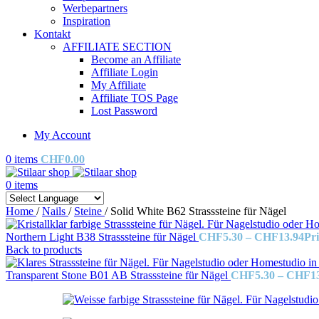
Werbepartners
Inspiration
Kontakt
AFFILIATE SECTION
Become an Affiliate
Affiliate Login
My Affiliate
Affiliate TOS Page
Lost Password
My Account
0
items
CHF
0.00
0
items
Home
/
Nails
/
Steine
/
Solid White B62 Strasssteine für Nägel
Northern Light B38 Strasssteine für Nägel
CHF
5.30
–
CHF
13.94
Pr
Back to products
Transparent Stone B01 AB Strasssteine für Nägel
CHF
5.30
–
CHF
1