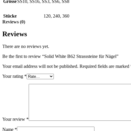
Grösse
SS10
,
SS16
,
SS3
,
SS6
,
SS8
Stücke
120
,
240
,
360
Reviews (0)
Reviews
There are no reviews yet.
Be the first to review “Solid White B62 Strasssteine für Nägel”
Your email address will not be published.
Required fields are marked
Your rating
*
Your review
*
Name
*