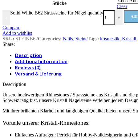
Stücke
Clear
Solid White B62 Strasssteine für Nägel quantity
ADD
-
+
Compare
Add to wishlist
SKU:
STEINB62
Categories:
Nails
,
Steine
Tags:
kosmestik
,
Kristall
,
Share:
Description
Additional information
Reviews (0)
Versand & Lieferung
Description
Unsere hochwertigen Rhinestones / Strasssteine aus Kristall sind die
Schweiz tätig bist, unsere Kristall-Nagelsteine verleihen jedem Desig
Mit ihrer brillanten Klarheit und langlebigen Qualität bieten unsere 
Vorteile unserer Kristall-Rhinestones:
Einfaches Auftragen: Perfekt für Hobby-Naildesignerin und erfa