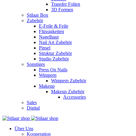
Transfer Folien
3D Formen
Stilaar Box
Zubehör
E-Feile & Feile
Flüssigkeiten
Nagelhaut
Nail Art Zubehör
Pinsel
Struktur Zubehör
Studio Zubehör
Sonstiges
Press On Nails
Wimpern
Wimpern Zubehör
Makeup
Makeup Zubehör
Accessories
Sales
Digital
Über Uns
Kooperation