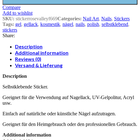
Compare
Add to wishlist
SKU:
stickerrosevalleyf669
Categories:
Nail Art
,
Nails
,
Stickers
Tags:
gel
,
gellack
,
kosmestik
,
nägel
,
nails
,
polish
,
selbstklebend
,
stickers
Share:
Description
Additional information
Reviews (0)
Versand & Lieferung
Description
Selbstklebende Sticker.
Geeignet für die Verwendung auf Nagellack, UV-Gelpolitur, Acryl
usw.
Einfach auf natürliche oder künstliche Nägel aufzutragen.
Geeignet für den Heimgebrauch oder den professionellen Gebrauch.
Additional information