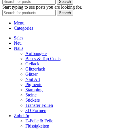
Search
Start typing to see posts you are looking for.
Search
Menu
Categories
Sales
Neu
Nails
Aufbaugele
Bases & Top Coats
Gellack
Glitzerlack
Glitzer
Nail Art
Pigmente
Stamping
Steine
Stickers
Transfer Folien
3D Formen
Zubehör
E-Feile & Feile
Flüssigkeiten