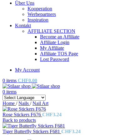
Über Uns
Kooperation
Werbepartners
Inspiration
Kontakt
AFFILIATE SECTION
Become an Affiliate
Affiliate Login
My Affiliate
Affiliate TOS Page
Lost Password
My Account
0
items
CHF
0.00
0
items
Home
/
Nails
/
Nail Art
Rose Stickers F676
CHF
3.24
Back to products
Tiger Butterfly Stickers F681
CHF
3.24