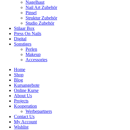
Nagelhaut
Nail Art Zubehör
Pinsel
Struktur Zubehör
Studio Zubehör
Stilaar Box
Press On Nails
Digital
Sonstiges
Perlen
Makeup
Accessories
Home
Shop
Blog
Kursangebote
Online Kurse
About Us
Projects
Kooperation
Werbepartners
Contact Us
My Account
Wishlist