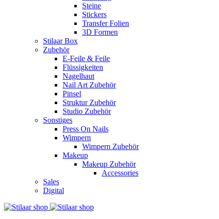
Steine
Stickers
Transfer Folien
3D Formen
Stilaar Box
Zubehör
E-Feile & Feile
Flüssigkeiten
Nagelhaut
Nail Art Zubehör
Pinsel
Struktur Zubehör
Studio Zubehör
Sonstiges
Press On Nails
Wimpern
Wimpern Zubehör
Makeup
Makeup Zubehör
Accessories
Sales
Digital