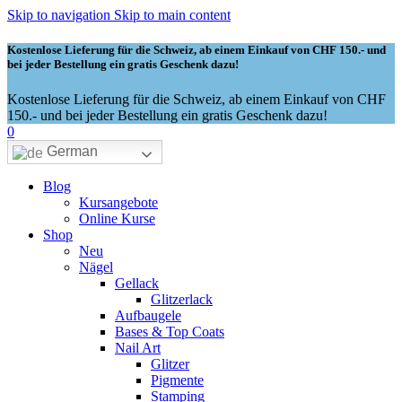
Skip to navigation
Skip to main content
Kostenlose Lieferung für die Schweiz, ab einem Einkauf von CHF 150.- und
bei jeder Bestellung ein gratis Geschenk dazu!
Kostenlose Lieferung für die Schweiz, ab einem Einkauf von CHF
150.- und bei jeder Bestellung ein gratis Geschenk dazu!
0
German
Blog
Kursangebote
Online Kurse
Shop
Neu
Nägel
Gellack
Glitzerlack
Aufbaugele
Bases & Top Coats
Nail Art
Glitzer
Pigmente
Stamping