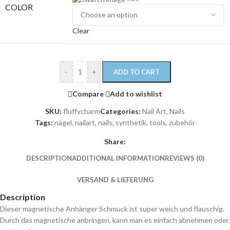
COLOR
Clear
-
+
ADD TO CART
Compare
Add to wishlist
SKU:
fluffycharm
Categories:
Nail Art
,
Nails
Tags:
nägel
,
nailart
,
nails
,
synthetik
,
tools
,
zubehör
Share:
DESCRIPTION
ADDITIONAL INFORMATION
REVIEWS (0)
VERSAND & LIEFERUNG
Description
Dieser magnetische Anhänger Schmuck ist super weich und flauschig.
Durch das magnetische anbringen, kann man es einfach abnehmen oder