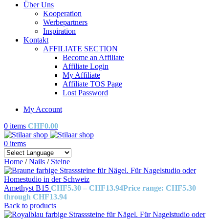
Über Uns
Kooperation
Werbepartners
Inspiration
Kontakt
AFFILIATE SECTION
Become an Affiliate
Affiliate Login
My Affiliate
Affiliate TOS Page
Lost Password
My Account
0
items
CHF
0.00
0
items
Home
/
Nails
/
Steine
Amethyst B15
CHF
5.30
–
CHF
13.94
Price range: CHF5.30
through CHF13.94
Back to products