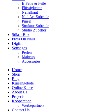
E-Feile & Feile
Flüssigkeiten
Nagelhaut
Nail Art Zubehör
Pinsel
Struktur Zubehör
Studio Zubehör
Stilaar Box
Press On Nails
Digital
Sonstiges
Perlen
Makeup
Accessories
Home
Shop
Blog
Kursangebote
Online Kurse
About Us
Projects
Kooperation
Werbepartners
Contact Us