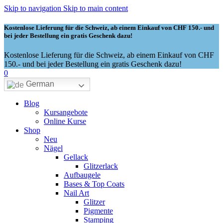
Skip to navigation
Skip to main content
Kostenlose Lieferung für die Schweiz, ab einem Einkauf von CHF 150.- und
bei jeder Bestellung ein gratis Geschenk dazu!
Kostenlose Lieferung für die Schweiz, ab einem Einkauf von CHF
150.- und bei jeder Bestellung ein gratis Geschenk dazu!
0
German
Blog
Kursangebote
Online Kurse
Shop
Neu
Nägel
Gellack
Glitzerlack
Aufbaugele
Bases & Top Coats
Nail Art
Glitzer
Pigmente
Stamping