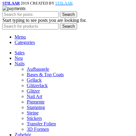
STILAAR
2019 CREATED BY
STILAAR
.
Search
Start typing to see posts you are looking for.
Search
Menu
Categories
Sales
Neu
Nails
Aufbaugele
Bases & Top Coats
Gellack
Glitzerlack
Glitzer
Nail Art
Pigmente
Stamping
Steine
Stickers
Transfer Folien
3D Formen
Zubehör