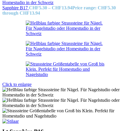
Sapphire B17
CHF
5.30
–
CHF
13.94
Price range: CHF5.30
through CHF13.94
Click to enlarge