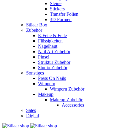
Steine
Stickers
Transfer Folien
3D Formen
Stilaar Box
Zubehör
E-Feile & Feile
Flüssigkeiten
Nagelhaut
Nail Art Zubehör
Pinsel
Struktur Zubehör
Studio Zubehör
Sonstiges
Press On Nails
Wimpern
Wimpern Zubehör
Makeup
Makeup Zubehör
Accessories
Sales
Digital