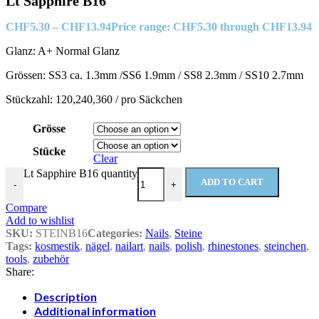
Lt Sapphire B16
CHF
5.30
–
CHF
13.94
Price range: CHF5.30 through CHF13.94
Glanz: A+ Normal Glanz
Grössen: SS3 ca. 1.3mm /SS6 1.9mm / SS8 2.3mm / SS10 2.7mm
Stückzahl: 120,240,360 / pro Säckchen
Grösse
Stücke
Clear
Lt Sapphire B16 quantity
ADD TO CART
-
+
Compare
Add to wishlist
SKU:
STEINB16
Categories:
Nails
,
Steine
Tags:
kosmestik
,
nägel
,
nailart
,
nails
,
polish
,
rhinestones
,
steinchen
,
tools
,
zubehör
Share:
Description
Additional information