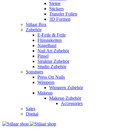
Steine
Stickers
Transfer Folien
3D Formen
Stilaar Box
Zubehör
E-Feile & Feile
Flüssigkeiten
Nagelhaut
Nail Art Zubehör
Pinsel
Struktur Zubehör
Studio Zubehör
Sonstiges
Press On Nails
Wimpern
Wimpern Zubehör
Makeup
Makeup Zubehör
Accessories
Sales
Digital