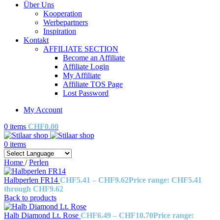
Über Uns
Kooperation
Werbepartners
Inspiration
Kontakt
AFFILIATE SECTION
Become an Affiliate
Affiliate Login
My Affiliate
Affiliate TOS Page
Lost Password
My Account
0
items
CHF
0.00
0
items
Home
/
Perlen
Halbperlen FR14
CHF
5.41
–
CHF
9.62
Price range: CHF5.41
through CHF9.62
Back to products
Halb Diamond Lt. Rose
CHF
6.49
–
CHF
10.70
Price range: