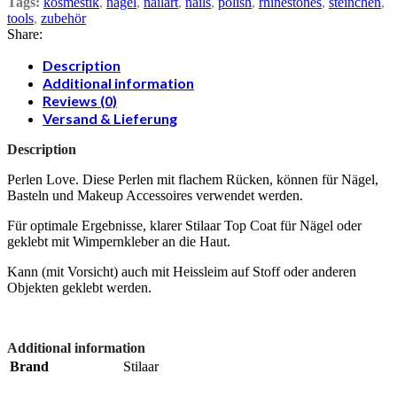
Tags:
kosmestik
,
nägel
,
nailart
,
nails
,
polish
,
rhinestones
,
steinchen
,
tools
,
zubehör
Share:
Description
Additional information
Reviews (0)
Versand & Lieferung
Description
Perlen Love. Diese Perlen mit flachem Rücken, können für Nägel,
Basteln und Makeup Accessoires verwendet werden.
Für optimale Ergebnisse, klarer Stilaar Top Coat für Nägel oder
geklebt mit Wimpernkleber an die Haut.
Kann (mit Vorsicht) auch mit Heissleim auf Stoff oder anderen
Objekten geklebt werden.
Additional information
Brand
Stilaar