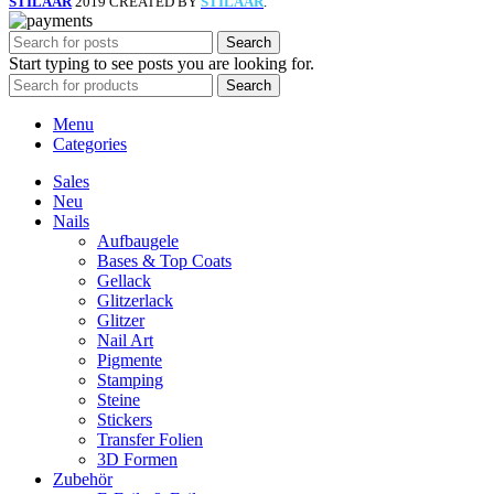
STILAAR
2019 CREATED BY
STILAAR
.
Search
Start typing to see posts you are looking for.
Search
Menu
Categories
Sales
Neu
Nails
Aufbaugele
Bases & Top Coats
Gellack
Glitzerlack
Glitzer
Nail Art
Pigmente
Stamping
Steine
Stickers
Transfer Folien
3D Formen
Zubehör