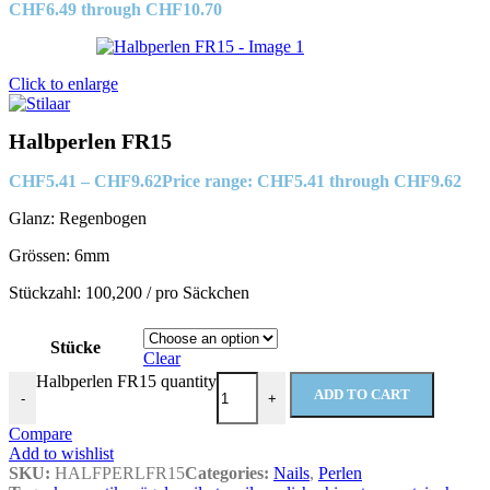
CHF6.49 through CHF10.70
Click to enlarge
Halbperlen FR15
CHF
5.41
–
CHF
9.62
Price range: CHF5.41 through CHF9.62
Glanz: Regenbogen
Grössen: 6mm
Stückzahl: 100,200 / pro Säckchen
Stücke
Clear
Halbperlen FR15 quantity
ADD TO CART
-
+
Compare
Add to wishlist
SKU:
HALFPERLFR15
Categories:
Nails
,
Perlen