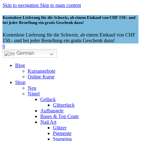
Skip to navigation
Skip to main content
Kostenlose Lieferung für die Schweiz, ab einem Einkauf von CHF 150.- und
bei jeder Bestellung ein gratis Geschenk dazu!
Kostenlose Lieferung für die Schweiz, ab einem Einkauf von CHF
150.- und bei jeder Bestellung ein gratis Geschenk dazu!
0
German
Blog
Kursangebote
Online Kurse
Shop
Neu
Nägel
Gellack
Glitzerlack
Aufbaugele
Bases & Top Coats
Nail Art
Glitzer
Pigmente
Stamping