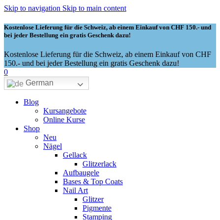
Skip to navigation
Skip to main content
Kostenlose Lieferung für die Schweiz, ab einem Einkauf von CHF 150.- und
bei jeder Bestellung ein gratis Geschenk dazu!
Kostenlose Lieferung für die Schweiz, ab einem Einkauf von CHF
150.- und bei jeder Bestellung ein gratis Geschenk dazu!
0
German
Blog
Kursangebote
Online Kurse
Shop
Neu
Nägel
Gellack
Glitzerlack
Aufbaugele
Bases & Top Coats
Nail Art
Glitzer
Pigmente
Stamping