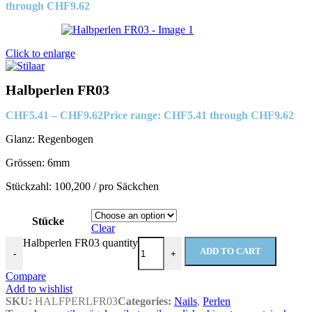
through CHF9.62
Click to enlarge
Halbperlen FR03
CHF
5.41
–
CHF
9.62
Price range: CHF5.41 through CHF9.62
Glanz: Regenbogen
Grössen: 6mm
Stückzahl: 100,200 / pro Säckchen
Stücke
Clear
Halbperlen FR03 quantity
ADD TO CART
-
+
Compare
Add to wishlist
SKU:
HALFPERLFR03
Categories:
Nails
,
Perlen