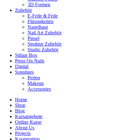
3D Formen
Zubehör
E-Feile & Feile
Flüssigkeiten
Nagelhaut
Nail Art Zubehör
Pinsel
Struktur Zubehör
Studio Zubehör
Stilaar Box
Press On Nails
Digital
Sonstiges
Perlen
Makeup
Accessories
Home
Shop
Blog
Kursangebote
Online Kurse
About Us
Projects
Kooperation