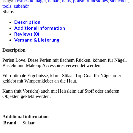
Tags:
kosmestik
,
nägel
,
nailart
,
nails
,
polish
,
rhinestones
,
steinchen
,
tools
,
zubehör
Share:
Description
Additional information
Reviews (0)
Versand & Lieferung
Description
Perlen Love. Diese Perlen mit flachem Rücken, können für Nägel,
Basteln und Makeup Accessoires verwendet werden.
Für optimale Ergebnisse, klarer Stilaar Top Coat für Nägel oder
geklebt mit Wimpernkleber an die Haut.
Kann (mit Vorsicht) auch mit Heissleim auf Stoff oder anderen
Objekten geklebt werden.
Additional information
Brand
Stilaar