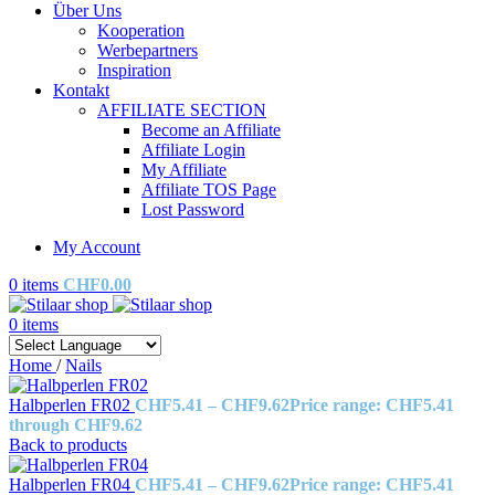
Über Uns
Kooperation
Werbepartners
Inspiration
Kontakt
AFFILIATE SECTION
Become an Affiliate
Affiliate Login
My Affiliate
Affiliate TOS Page
Lost Password
My Account
0
items
CHF
0.00
0
items
Home
/
Nails
Halbperlen FR02
CHF
5.41
–
CHF
9.62
Price range: CHF5.41
through CHF9.62
Back to products
Halbperlen FR04
CHF
5.41
–
CHF
9.62
Price range: CHF5.41