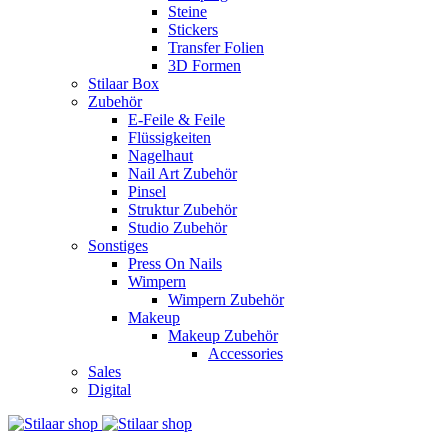
Steine
Stickers
Transfer Folien
3D Formen
Stilaar Box
Zubehör
E-Feile & Feile
Flüssigkeiten
Nagelhaut
Nail Art Zubehör
Pinsel
Struktur Zubehör
Studio Zubehör
Sonstiges
Press On Nails
Wimpern
Wimpern Zubehör
Makeup
Makeup Zubehör
Accessories
Sales
Digital