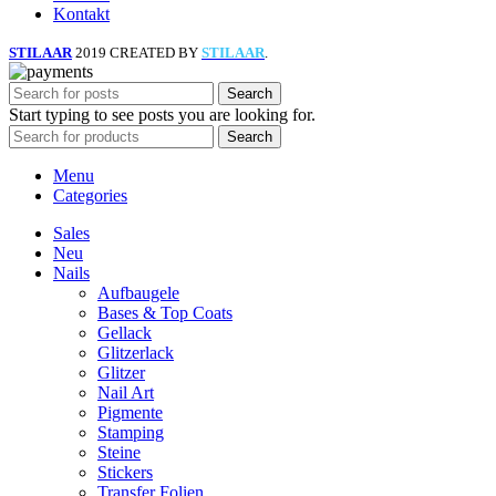
Kontakt
STILAAR
2019 CREATED BY
STILAAR
.
Search
Start typing to see posts you are looking for.
Search
Menu
Categories
Sales
Neu
Nails
Aufbaugele
Bases & Top Coats
Gellack
Glitzerlack
Glitzer
Nail Art
Pigmente
Stamping
Steine
Stickers
Transfer Folien