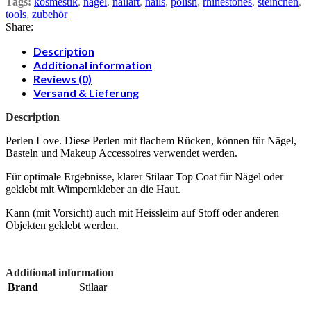
Tags:
kosmestik
,
nägel
,
nailart
,
nails
,
polish
,
rhinestones
,
steinchen
,
tools
,
zubehör
Share:
Description
Additional information
Reviews (0)
Versand & Lieferung
Description
Perlen Love. Diese Perlen mit flachem Rücken, können für Nägel,
Basteln und Makeup Accessoires verwendet werden.
Für optimale Ergebnisse, klarer Stilaar Top Coat für Nägel oder
geklebt mit Wimpernkleber an die Haut.
Kann (mit Vorsicht) auch mit Heissleim auf Stoff oder anderen
Objekten geklebt werden.
Additional information
Brand
Stilaar