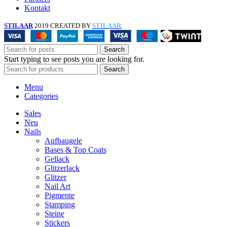
Kontakt
STILAAR
2019 CREATED BY
STILAAR
.
Search
Start typing to see posts you are looking for.
Search
Menu
Categories
Sales
Neu
Nails
Aufbaugele
Bases & Top Coats
Gellack
Glitzerlack
Glitzer
Nail Art
Pigmente
Stamping
Steine
Stickers