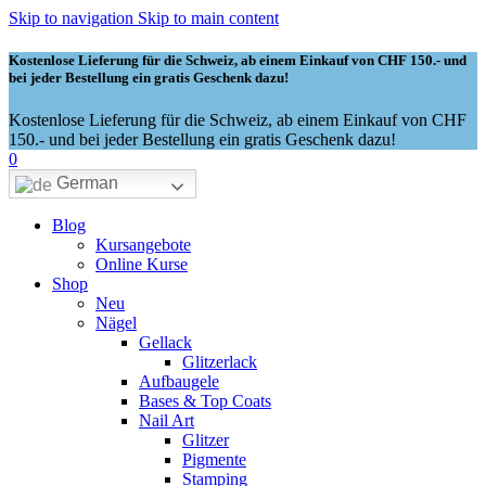
Skip to navigation
Skip to main content
Kostenlose Lieferung für die Schweiz, ab einem Einkauf von CHF 150.- und
bei jeder Bestellung ein gratis Geschenk dazu!
Kostenlose Lieferung für die Schweiz, ab einem Einkauf von CHF
150.- und bei jeder Bestellung ein gratis Geschenk dazu!
0
German
Blog
Kursangebote
Online Kurse
Shop
Neu
Nägel
Gellack
Glitzerlack
Aufbaugele
Bases & Top Coats
Nail Art
Glitzer
Pigmente
Stamping