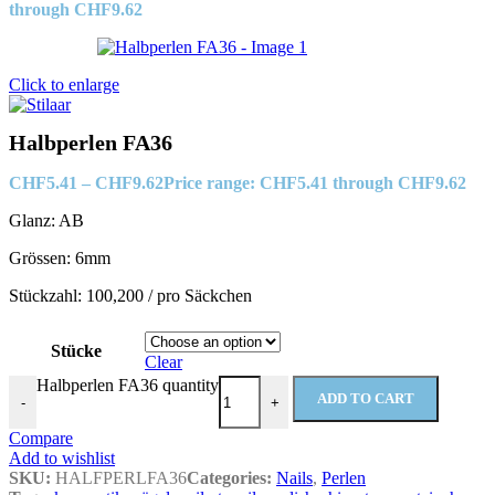
through CHF9.62
Click to enlarge
Halbperlen FA36
CHF
5.41
–
CHF
9.62
Price range: CHF5.41 through CHF9.62
Glanz: AB
Grössen: 6mm
Stückzahl: 100,200 / pro Säckchen
Stücke
Clear
Halbperlen FA36 quantity
ADD TO CART
-
+
Compare
Add to wishlist
SKU:
HALFPERLFA36
Categories:
Nails
,
Perlen