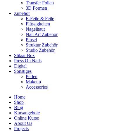
Transfer Folien
3D Formen
Zubehör
E-Feile & Feile
Flüssigkeiten
Nagelhaut
Nail Art Zubehör
Pinsel
Struktur Zubehör
Studio Zubehör
Stilaar Box
Press On Nails
Digital
Sonstiges
Perlen
Makeup
Accessories
Home
Shop
Blog
Kursangebote
Online Kurse
About Us
Projects