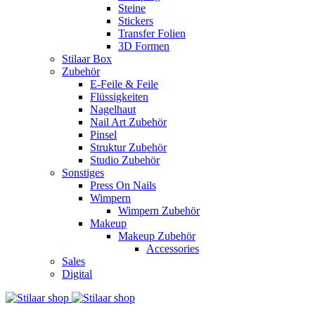
Steine
Stickers
Transfer Folien
3D Formen
Stilaar Box
Zubehör
E-Feile & Feile
Flüssigkeiten
Nagelhaut
Nail Art Zubehör
Pinsel
Struktur Zubehör
Studio Zubehör
Sonstiges
Press On Nails
Wimpern
Wimpern Zubehör
Makeup
Makeup Zubehör
Accessories
Sales
Digital