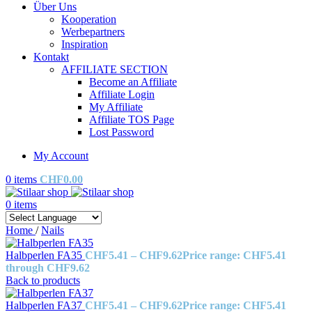
Über Uns
Kooperation
Werbepartners
Inspiration
Kontakt
AFFILIATE SECTION
Become an Affiliate
Affiliate Login
My Affiliate
Affiliate TOS Page
Lost Password
My Account
0
items
CHF
0.00
0
items
Home
/
Nails
Halbperlen FA35
CHF
5.41
–
CHF
9.62
Price range: CHF5.41
through CHF9.62
Back to products
Halbperlen FA37
CHF
5.41
–
CHF
9.62
Price range: CHF5.41