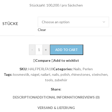
Stückzahl: 100,200 / pro Säckchen
STÜCKE
Clear
-
+
ADD TO CART
Compare
Add to wishlist
SKU:
HALFPERLFA18
Categories:
Nails
,
Perlen
Tags:
kosmestik
,
nägel
,
nailart
,
nails
,
polish
,
rhinestones
,
steinchen
,
tools
,
zubehör
Share:
DESCRIPTION
ADDITIONAL INFORMATION
REVIEWS (0)
VERSAND & LIEFERUNG