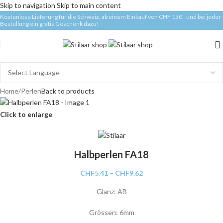
Skip to navigation
Skip to main content
Kostenlose Lieferung für die Schweiz, ab einem Einkauf von CHF 150.- und bei jeder
Bestellung ein gratis Geschenk dazu!
Home
/
Perlen
Back to products
Click to enlarge
Halbperlen FA18
CHF
5.41
–
CHF
9.62
Glanz: AB
Grössen: 6mm