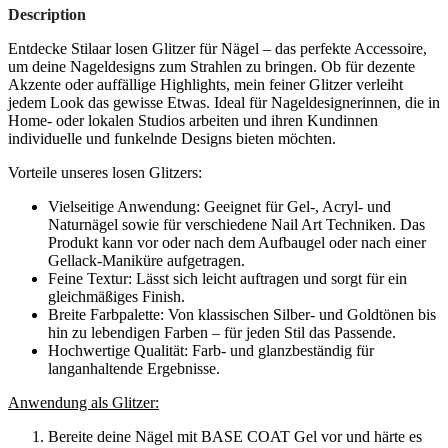
Description
Entdecke Stilaar losen Glitzer für Nägel – das perfekte Accessoire,
um deine Nageldesigns zum Strahlen zu bringen. Ob für dezente
Akzente oder auffällige Highlights, mein feiner Glitzer verleiht
jedem Look das gewisse Etwas. Ideal für Nageldesignerinnen, die in
Home- oder lokalen Studios arbeiten und ihren Kundinnen
individuelle und funkelnde Designs bieten möchten.
Vorteile unseres losen Glitzers:
Vielseitige Anwendung: Geeignet für Gel-, Acryl- und
Naturnägel sowie für verschiedene Nail Art Techniken.
Das
Produkt kann vor oder nach dem Aufbaugel oder nach einer
Gellack-Maniküre aufgetragen.
Feine Textur: Lässt sich leicht auftragen und sorgt für ein
gleichmäßiges Finish.
Breite Farbpalette: Von klassischen Silber- und Goldtönen bis
hin zu lebendigen Farben – für jeden Stil das Passende.
Hochwertige Qualität: Farb- und glanzbeständig für
langanhaltende Ergebnisse.
Anwendung als Glitzer:
Bereite deine Nägel mit BASE COAT Gel vor und härte es