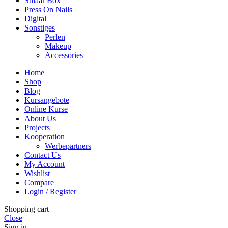
Stilaar Box
Press On Nails
Digital
Sonstiges
Perlen
Makeup
Accessories
Home
Shop
Blog
Kursangebote
Online Kurse
About Us
Projects
Kooperation
Werbepartners
Contact Us
My Account
Wishlist
Compare
Login / Register
Shopping cart
Close
Sign in