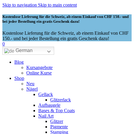
Skip to navigation
Skip to main content
Kostenlose Lieferung für die Schweiz, ab einem Einkauf von CHF 150.- und
bei jeder Bestellung ein gratis Geschenk dazu!
Kostenlose Lieferung für die Schweiz, ab einem Einkauf von CHF
150.- und bei jeder Bestellung ein gratis Geschenk dazu!
0
German
Blog
Kursangebote
Online Kurse
Shop
Neu
Nägel
Gellack
Glitzerlack
Aufbaugele
Bases & Top Coats
Nail Art
Glitzer
Pigmente
Stamping