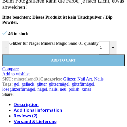
Beim Fotografieren kann die Farbe, je nach Licht, etwas
abweichen!
Bitte beachten: Dieses Produkt ist kein Tauchpulver / Dip
Powder.
46 in stock
Glitzer für Nägel Mineral Magic Sand 01 quantity
-
+
ADD TO CART
Compare
Add to wishlist
SKU:
mineralsand01
Categories:
Glitzer
,
Nail Art
,
Nails
Tags:
gel
,
gellack
,
glitter
,
glitzernägel
,
glitzfürnägel
,
loseglitzerfürnägel
,
nägel
,
nails
,
neu
,
polish
,
xmas
Share:
Description
Additional information
Reviews (2)
Versand & Lieferung