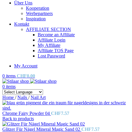
Über Uns
Kooperation
Werbepartners
Inspiration
Kontakt
AFFILIATE SECTION
Become an Affiliate
Affiliate Login
My Affiliate
Affiliate TOS Page
Lost Password
My Account
0
items
CHF
0.00
0
items
Home
/
Nails
/
Nail Art
Chrome Fairy Powder 04
CHF
7.57
Back to products
Glitzer Für Nägel Mineral Magic Sand 02
CHF
7.57