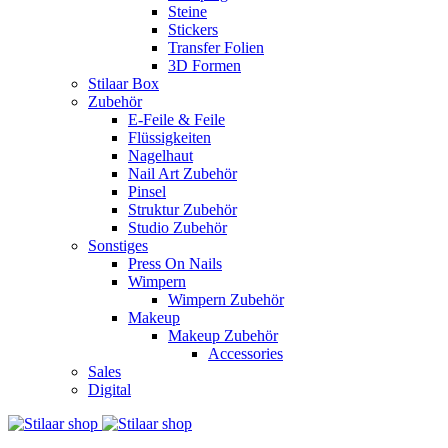
Steine
Stickers
Transfer Folien
3D Formen
Stilaar Box
Zubehör
E-Feile & Feile
Flüssigkeiten
Nagelhaut
Nail Art Zubehör
Pinsel
Struktur Zubehör
Studio Zubehör
Sonstiges
Press On Nails
Wimpern
Wimpern Zubehör
Makeup
Makeup Zubehör
Accessories
Sales
Digital