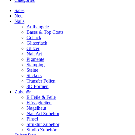
Categories
Sales
Neu
Nails
Aufbaugele
Bases & Top Coats
Gellack
Glitzerlack
Glitzer
Nail Art
Pigmente
Stamping
Steine
Stickers
Transfer Folien
3D Formen
Zubehör
E-Feile & Feile
Flüssigkeiten
Nagelhaut
Nail Art Zubehör
Pinsel
Struktur Zubehör
Studio Zubehör