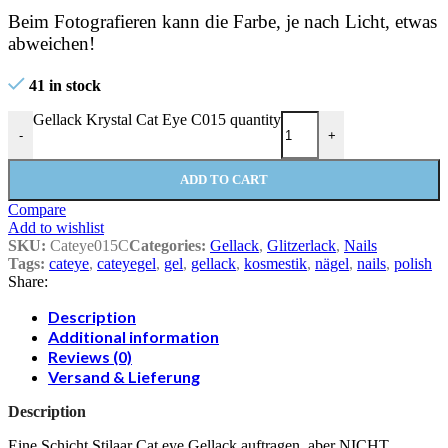
Beim Fotografieren kann die Farbe, je nach Licht, etwas
abweichen!
41 in stock
Gellack Krystal Cat Eye C015 quantity
-
+
ADD TO CART
Compare
Add to wishlist
SKU:
Cateye015C
Categories:
Gellack
,
Glitzerlack
,
Nails
Tags:
cateye
,
cateyegel
,
gel
,
gellack
,
kosmestik
,
nägel
,
nails
,
polish
Share:
Description
Additional information
Reviews (0)
Versand & Lieferung
Description
Eine Schicht Stilaar Cat eye Gellack auftragen, aber NICHT