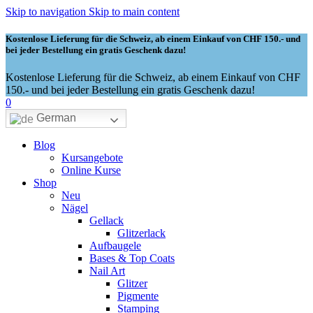
Skip to navigation
Skip to main content
Kostenlose Lieferung für die Schweiz, ab einem Einkauf von CHF 150.- und
bei jeder Bestellung ein gratis Geschenk dazu!
Kostenlose Lieferung für die Schweiz, ab einem Einkauf von CHF
150.- und bei jeder Bestellung ein gratis Geschenk dazu!
0
German
Blog
Kursangebote
Online Kurse
Shop
Neu
Nägel
Gellack
Glitzerlack
Aufbaugele
Bases & Top Coats
Nail Art
Glitzer
Pigmente
Stamping