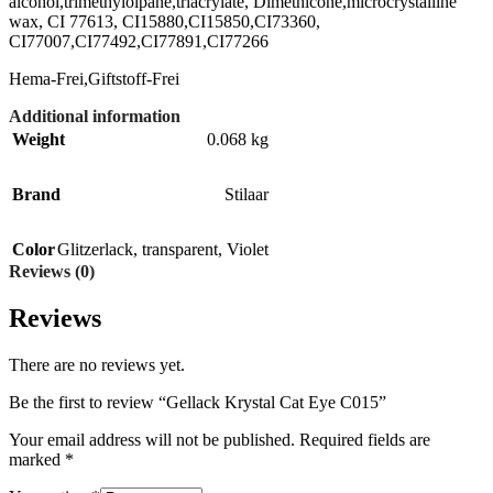
alcohol,trimethylolpane,triacrylate, Dimethicone,microcrystalline
wax, CI 77613, CI15880,CI15850,CI73360,
CI77007,CI77492,CI77891,CI77266
Hema-Frei,Giftstoff-Frei
Additional information
Weight
0.068 kg
Brand
Stilaar
Color
Glitzerlack
,
transparent
,
Violet
Reviews (0)
Reviews
There are no reviews yet.
Be the first to review “Gellack Krystal Cat Eye C015”
Your email address will not be published.
Required fields are
marked
*