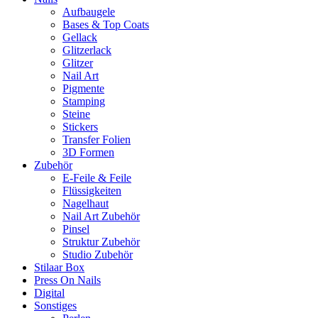
Aufbaugele
Bases & Top Coats
Gellack
Glitzerlack
Glitzer
Nail Art
Pigmente
Stamping
Steine
Stickers
Transfer Folien
3D Formen
Zubehör
E-Feile & Feile
Flüssigkeiten
Nagelhaut
Nail Art Zubehör
Pinsel
Struktur Zubehör
Studio Zubehör
Stilaar Box
Press On Nails
Digital
Sonstiges