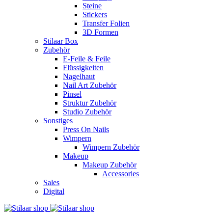
Steine
Stickers
Transfer Folien
3D Formen
Stilaar Box
Zubehör
E-Feile & Feile
Flüssigkeiten
Nagelhaut
Nail Art Zubehör
Pinsel
Struktur Zubehör
Studio Zubehör
Sonstiges
Press On Nails
Wimpern
Wimpern Zubehör
Makeup
Makeup Zubehör
Accessories
Sales
Digital