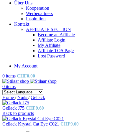
Über Uns
Kooperation
Werbepartners
Inspiration
Kontakt
AFFILIATE SECTION
Become an Affiliate
Affiliate Login
My Affiliate
Affiliate TOS Page
Lost Password
My Account
0
items
CHF
0.00
0
items
Home
/
Nails
/
Gellack
Gellack J75
CHF
9.60
Back to products
Gellack Krystal Cat Eye C021
CHF
9.60