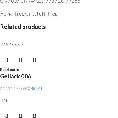
CI77007,CI77492,CI77891,CI77266
Hema-Frei, Giftstoff-Frei,
Related products
-44%
Sold out
Read more
Gellack 006
CHF
5.41
CHF
9.60
-44%