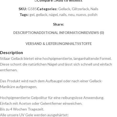
Compare
Add to wishlist
SKU:
G585
Categories:
Gellack
,
Glitzerlack
,
Nails
Tags:
gel
,
gellack
,
nägel
,
nails
,
neu
,
nuevo
,
polish
Share:
DESCRIPTION
ADDITIONAL INFORMATION
REVIEWS (0)
VERSAND & LIEFERUNG
INHALTSSTOFFE
Description
Stilaar Gellack bietet eine hochpigmentierte, langanhaltende Formel.
Diese schont die natürlichen Nägel und lässt sich schnell und einfach
entfernen.
Das Produkt wird nach dem Aufbaugel oder nach einer Gellack-
Maniküre aufgetragen.
Hochpigmentierte Gelpolitur für eine reibungslose Anwendung.
Einfach mit Aceton oder Gelentferner einweichen.
Bis zu 4 Wochen Tragezeit.
Alle unsere UV Gele werden ausgehärtet: