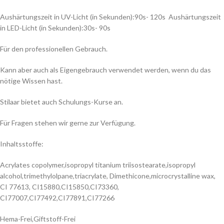
Aushärtungszeit in UV-Licht (in Sekunden):90s- 120s Aushärtungszeit
in LED-Licht (in Sekunden):30s- 90s
Für den professionellen Gebrauch.
Kann aber auch als Eigengebrauch verwendet werden, wenn du das
nötige Wissen hast.
Stilaar bietet auch Schulungs-Kurse an.
Für Fragen stehen wir gerne zur Verfügung.
Inhaltsstoffe:
Acrylates copolymer,isopropyl titanium triisostearate,isopropyl
alcohol,trimethylolpane,triacrylate, Dimethicone,microcrystalline wax,
CI 77613, CI15880,CI15850,CI73360,
CI77007,CI77492,CI77891,CI77266
Hema-Frei,Giftstoff-Frei