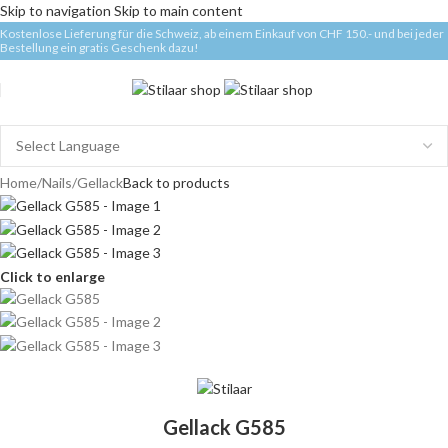
Skip to navigation
Skip to main content
Kostenlose Lieferung für die Schweiz, ab einem Einkauf von CHF 150.- und bei jeder
Bestellung ein gratis Geschenk dazu!
Home
/
Nails
/
Gellack
Back to products
Click to enlarge
Gellack G585