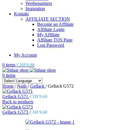
Werbepartners
Inspiration
Kontakt
AFFILIATE SECTION
Become an Affiliate
Affiliate Login
My Affiliate
Affiliate TOS Page
Lost Password
My Account
0
items
CHF
0.00
0
items
Home
/
Nails
/
Gellack
/
Gellack G572
Gellack G571
CHF
9.60
Back to products
Gellack G573
CHF
9.60