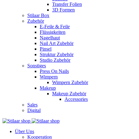
Transfer Folien
3D Formen
Stilaar Box
Zubehör
E-Feile & Feile
Flüssigkeiten
Nagelhaut
Nail Art Zubehör
Pinsel
Struktur Zubehör
Studio Zubehör
Sonstiges
Press On Nails
Wimpern
Wimpern Zubehör
Makeup
Makeup Zubehör
Accessories
Sales
Digital
Über Uns
Kooperation