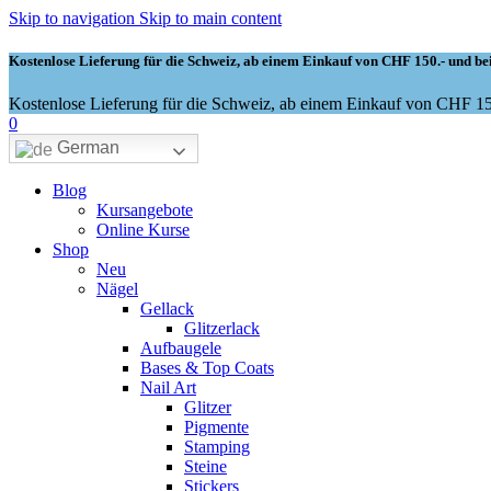
Skip to navigation
Skip to main content
Kostenlose Lieferung für die Schweiz, ab einem Einkauf von CHF 150.- und bei
Kostenlose Lieferung für die Schweiz, ab einem Einkauf von CHF 150
0
German
Blog
Kursangebote
Online Kurse
Shop
Neu
Nägel
Gellack
Glitzerlack
Aufbaugele
Bases & Top Coats
Nail Art
Glitzer
Pigmente
Stamping
Steine
Stickers