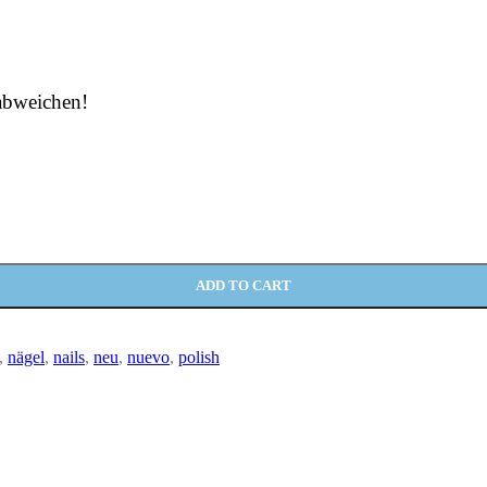
 abweichen!
ADD TO CART
,
nägel
,
nails
,
neu
,
nuevo
,
polish