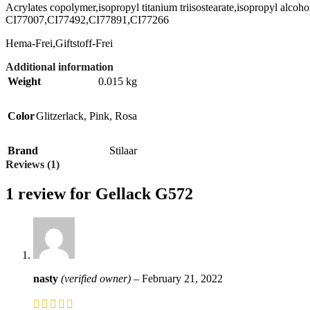
Acrylates copolymer,isopropyl titanium triisostearate,isopropyl alco
CI77007,CI77492,CI77891,CI77266
Hema-Frei,Giftstoff-Frei
Additional information
Weight
0.015 kg
Color
Glitzerlack
,
Pink
,
Rosa
Brand
Stilaar
Reviews (1)
1 review for
Gellack G572
nasty
(verified owner)
–
February 21, 2022