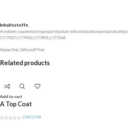
Inhaltsstoffe
Acrylates copolymer,isopropyl titanium triisostearate,isopropyl alcohol
CI77007,CI77492,CI77891,CI77266
Hema-Frei, Giftstoff-Frei
Related products
Add to cart
A Top Coat
CHF
17.30