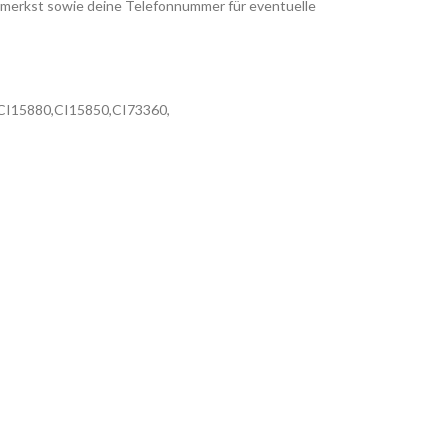
merkst sowie deine Telefonnummer für eventuelle
3, CI15880,CI15850,CI73360,