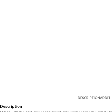
DESCRIPTION
ADDIT
Description
Stilaar Gellack bietet eine hochpigmentierte, langanhaltende Formel. Di