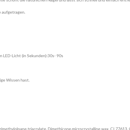
e aufgetragen.
n LED-Licht (in Sekunden):30s- 90s
ige Wissen hast.
,trimethylolpane,triacrylate, Dimethicone,microcrystalline wax, CI 7761