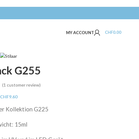
CHF
0.00
MY ACCOUNT
ack G255
(
1
customer review)
CHF
9.60
zer Kollektion G225
icht: 15ml