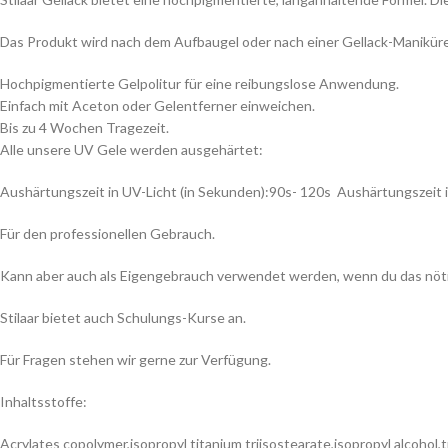
Das Produkt wird nach dem Aufbaugel oder nach einer Gellack-Manikür
Hochpigmentierte Gelpolitur für eine reibungslose Anwendung.
Einfach mit Aceton oder Gelentferner einweichen.
Bis zu 4 Wochen Tragezeit.
Alle unsere UV Gele werden ausgehärtet:
Aushärtungszeit in UV-Licht (in Sekunden):90s- 120s Aushärtungszeit i
Für den professionellen Gebrauch.
Kann aber auch als Eigengebrauch verwendet werden, wenn du das nöt
Stilaar bietet auch Schulungs-Kurse an.
Für Fragen stehen wir gerne zur Verfügung.
Inhaltsstoffe:
Acrylates copolymer,isopropyl titanium triisostearate,isopropyl alcohol