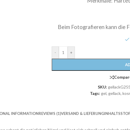
Merkmale: Härtet
Beim Fotografieren kann die F
-
+
AD
Compar
SKU:
gellackG25
Tags:
gel
,
gellack
,
kos
IONAL INFORMATION
REVIEWS (1)
VERSAND & LIEFERUNG
INHALTSSTOF
ese schont die natürlichen Nägel und lässt sich schnell und einfach entf