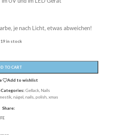
 im UV und im LED Gerät
arbe, je nach Licht, etwas abweichen!
19 in stock
D TO CART
e
Add to wishlist
5
Categories:
Gellack
,
Nails
mestik
,
nägel
,
nails
,
polish
,
xmas
Share:
FE
ernen.