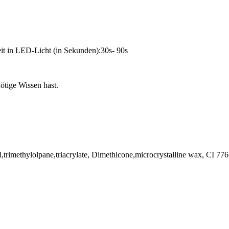
it in LED-Licht (in Sekunden):30s- 90s
tige Wissen hast.
hol,trimethylolpane,triacrylate, Dimethicone,microcrystalline wax, CI