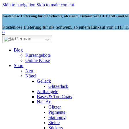
Skip to navigation
Skip to main content
Kostenlose Lieferung für die Schweiz, ab einem Einkauf von CHF 150.- und bei
Kostenlose Lieferung für die Schweiz, ab einem Einkauf von CHF 150
0
German
Blog
Kursangebote
Online Kurse
Shop
Neu
Nägel
Gellack
Glitzerlack
Aufbaugele
Bases & Top Coats
Nail Art
Glitzer
Pigmente
Stamping
Steine
Stickers