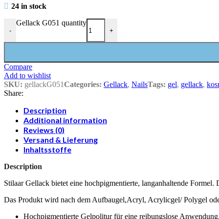
24 in stock
Gellack G051 quantity
-
+
Compare
Add to wishlist
SKU:
gellackG051
Categories:
Gellack
,
Nails
Tags:
gel
,
gellack
,
kos
Share:
Description
Additional information
Reviews (0)
Versand & Lieferung
Inhaltsstoffe
Description
Stilaar Gellack bietet eine hochpigmentierte, langanhaltende Formel. D
Das Produkt wird nach dem Aufbaugel,Acryl, Acrylicgel/ Polygel ode
Hochpigmentierte Gelpolitur für eine reibungslose Anwendung