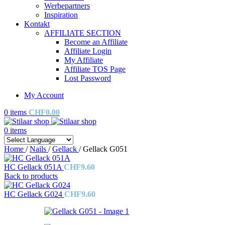
Werbepartners
Inspiration
Kontakt
AFFILIATE SECTION
Become an Affiliate
Affiliate Login
My Affiliate
Affiliate TOS Page
Lost Password
My Account
0
items
CHF
0.00
0
items
Home
/
Nails
/
Gellack
/
Gellack G051
HC Gellack 051A
CHF
9.60
Back to products
HC Gellack G024
CHF
9.60