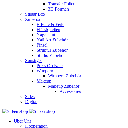
Transfer Folien
3D Formen
Stilaar Box
Zubehör
E-Feile & Feile
Flüssigkeiten
Nagelhaut
Nail Art Zubehör
Pinsel
Struktur Zubehör
Studio Zubehör
Sonstiges
Press On Nails
Wimpern
Wimpern Zubehör
Makeup
Makeup Zubehör
Accessories
Sales
Digital
Über Uns
Kooperation