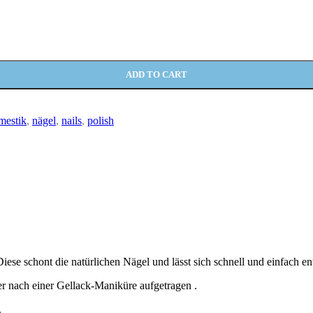
ADD TO CART
mestik
,
nägel
,
nails
,
polish
iese schont die natürlichen Nägel und lässt sich schnell und einfach en
r nach einer Gellack-Maniküre aufgetragen .
.