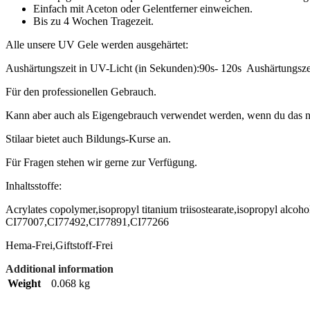
Einfach mit Aceton oder Gelentferner einweichen.
Bis zu 4 Wochen Tragezeit.
Alle unsere UV Gele werden ausgehärtet:
Aushärtungszeit in UV-Licht (in Sekunden):90s- 120s Aushärtungsze
Für den professionellen Gebrauch.
Kann aber auch als Eigengebrauch verwendet werden, wenn du das nö
Stilaar bietet auch Bildungs-Kurse an.
Für Fragen stehen wir gerne zur Verfügung.
Inhaltsstoffe:
Acrylates copolymer,isopropyl titanium triisostearate,isopropyl alco
CI77007,CI77492,CI77891,CI77266
Hema-Frei,Giftstoff-Frei
Additional information
Weight
0.068 kg