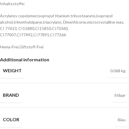
Inhaltsstoffe:
Acrylates copolymer,isopropyl titanium triisostearate,isopropyl
alcohol,trimethylolpane,triacrylate, Dimethicone,microcrystalline wax,
CI 77613, CI15880,CI15850,CI73360,
CI77007,CI77492,CI77891,CI77266
Hema-Frei,Giftstoff-Frei
Additional information
WEIGHT
0.068 kg
BRAND
Stilaar
COLOR
Blau