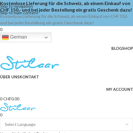
Kostenlose Lieferung für die Schweiz, ab einem Einkauf von
Skip to navigation
CHF 150.- und bei jeder Bestellung ein gratis Geschenk dazu!
Skip to main content
Kostenlose Lieferung für die Schweiz, ab einem Einkauf von CHF 150.-
und bei jeder Bestellung ein gratis Geschenk dazu!
0
German
BLOG
SHOP
ÜBER UNS
KONTAKT
MY ACCOUNT
0
CHF
0.00
0