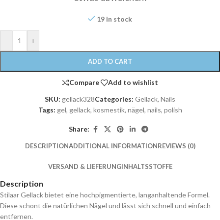
19 in stock
-
+
ADD TO CART
Compare
Add to wishlist
SKU:
gellack328
Categories:
Gellack
,
Nails
Tags:
gel
,
gellack
,
kosmestik
,
nägel
,
nails
,
polish
Share:
DESCRIPTION
ADDITIONAL INFORMATION
REVIEWS (0)
VERSAND & LIEFERUNG
INHALTSSTOFFE
Description
Stilaar Gellack bietet eine hochpigmentierte, langanhaltende Formel.
Diese schont die natürlichen Nägel und lässt sich schnell und einfach
entfernen.