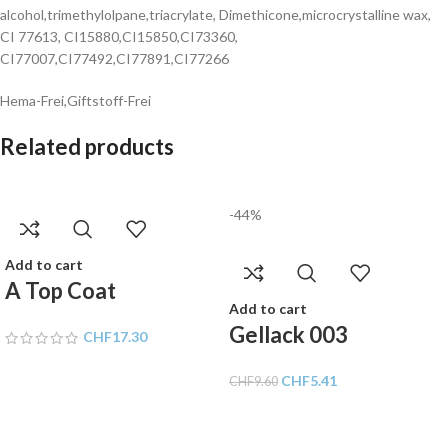
alcohol,trimethylolpane,triacrylate, Dimethicone,microcrystalline wax,
CI 77613, CI15880,CI15850,CI73360,
CI77007,CI77492,CI77891,CI77266
Hema-Frei,Giftstoff-Frei
Related products
-44%
Add to cart
A Top Coat
Add to cart
Gellack 003
CHF
17.30
CHF
5.41
CHF
9.60