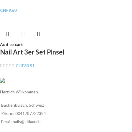
CHF
9.60
Add to cart
Nail Art 3er Set Pinsel
CHF
33.51
Herzlich Willkommen.
Bachenbülach, Schweiz
Phone: 0041787722384
Email: nails@stilaar.ch