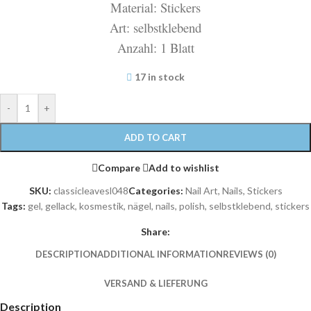
Material: Stickers
Art: selbstklebend
Anzahl: 1 Blatt
17 in stock
-
+
ADD TO CART
Compare
Add to wishlist
SKU:
classicleavesl048
Categories:
Nail Art
,
Nails
,
Stickers
Tags:
gel
,
gellack
,
kosmestik
,
nägel
,
nails
,
polish
,
selbstklebend
,
stickers
Share:
DESCRIPTION
ADDITIONAL INFORMATION
REVIEWS (0)
VERSAND & LIEFERUNG
Description