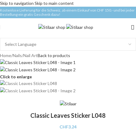
Skip to navigation
Skip to main content
Kostenlose Lieferung für die Schweiz, ab einem Einkauf von CHF 150.- und bei jeder
Bestellung ein gratis Geschenk dazu!
Home
/
Nails
/
Nail Art
Back to products
Click to enlarge
Classic Leaves Sticker L048
CHF
3.24