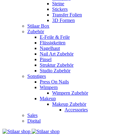
Steine
Stickers
Transfer Folien
3D Formen
Stilaar Box
Zubehör
E-Feile & Feile
Flüssigkeiten
Nagelhaut
Nail Art Zubehör
Pinsel
Struktur Zubehör
Studio Zubehör
Sonstiges
Press On Nails
Wimpern
Wimpern Zubehör
Makeup
Makeup Zubehör
Accessories
Sales
Digital