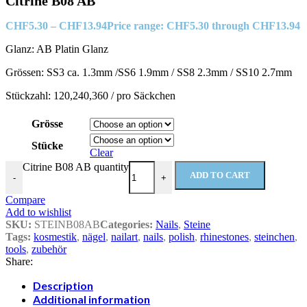
Citrine B08 AB
CHF
5.30
–
CHF
13.94
Price range: CHF5.30 through CHF13.94
Glanz: AB Platin Glanz
Grössen: SS3 ca. 1.3mm /SS6 1.9mm / SS8 2.3mm / SS10 2.7mm
Stückzahl: 120,240,360 / pro Säckchen
Grösse
Stücke
Clear
Citrine B08 AB quantity
ADD TO CART
-
+
Compare
Add to wishlist
SKU:
STEINB08AB
Categories:
Nails
,
Steine
Tags:
kosmestik
,
nägel
,
nailart
,
nails
,
polish
,
rhinestones
,
steinchen
,
tools
,
zubehör
Share:
Description
Additional information