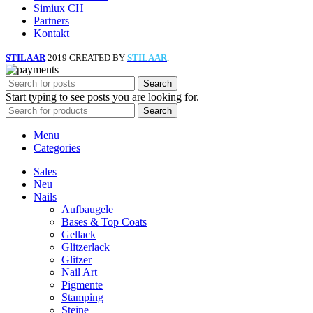
Simiux CH
Partners
Kontakt
STILAAR
2019 CREATED BY
STILAAR
.
Search
Start typing to see posts you are looking for.
Search
Menu
Categories
Sales
Neu
Nails
Aufbaugele
Bases & Top Coats
Gellack
Glitzerlack
Glitzer
Nail Art
Pigmente
Stamping
Steine