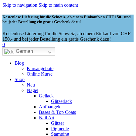
Skip to navigation
Skip to main content
Kostenlose Lieferung für die Schweiz, ab einem Einkauf von CHF 150.- und
bei jeder Bestellung ein gratis Geschenk dazu!
Kostenlose Lieferung für die Schweiz, ab einem Einkauf von CHF
150.- und bei jeder Bestellung ein gratis Geschenk dazu!
0
German
Blog
Kursangebote
Online Kurse
Shop
Neu
Nägel
Gellack
Glitzerlack
Aufbaugele
Bases & Top Coats
Nail Art
Glitzer
Pigmente
Stamping