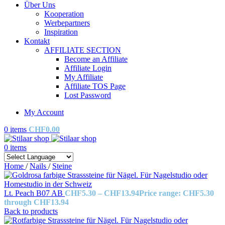
Über Uns
Kooperation
Werbepartners
Inspiration
Kontakt
AFFILIATE SECTION
Become an Affiliate
Affiliate Login
My Affiliate
Affiliate TOS Page
Lost Password
My Account
0
items
CHF
0.00
0
items
Home
/
Nails
/
Steine
Lt. Peach B07 AB
CHF
5.30
–
CHF
13.94
Price range: CHF5.30
through CHF13.94
Back to products