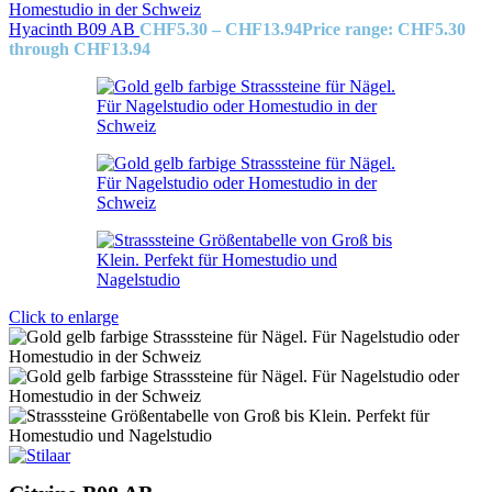
Hyacinth B09 AB
CHF
5.30
–
CHF
13.94
Price range: CHF5.30
through CHF13.94
Click to enlarge