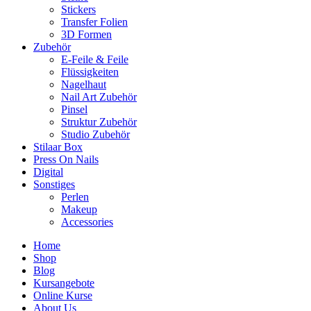
Stickers
Transfer Folien
3D Formen
Zubehör
E-Feile & Feile
Flüssigkeiten
Nagelhaut
Nail Art Zubehör
Pinsel
Struktur Zubehör
Studio Zubehör
Stilaar Box
Press On Nails
Digital
Sonstiges
Perlen
Makeup
Accessories
Home
Shop
Blog
Kursangebote
Online Kurse
About Us