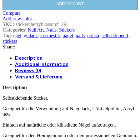
ADD TO CART
Compare
Add to wishlist
SKU:
stickercherryblossomf129
Categories:
Nail Art
,
Nails
,
Stickers
Tags:
gel
,
gellack
,
kosmestik
,
nägel
,
nails
,
polish
,
selbstklebend
,
stickers
Share:
Description
Additional information
Reviews (0)
Versand & Lieferung
Description
Selbstklebende Sticker.
Geeignet für die Verwendung auf Nagellack, UV-Gelpolitur, Acryl
usw.
Einfach auf natürliche oder künstliche Nägel aufzutragen.
Geeignet für den Heimgebrauch oder den professionellen Gebrauch.