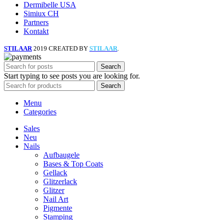
Dermibelle USA
Simiux CH
Partners
Kontakt
STILAAR
2019 CREATED BY
STILAAR
.
Search
Start typing to see posts you are looking for.
Search
Menu
Categories
Sales
Neu
Nails
Aufbaugele
Bases & Top Coats
Gellack
Glitzerlack
Glitzer
Nail Art
Pigmente
Stamping