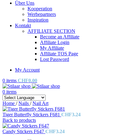
Über Uns
Kooperation
Werbepartners
Inspiration
Kontakt
AFFILIATE SECTION
Become an Affiliate
Affiliate Login
My Affiliate
Affiliate TOS Page
Lost Password
My Account
0
items
CHF
0.00
0
items
Home
/
Nails
/
Nail Art
Tiger Butterfly Stickers F681
CHF
3.24
Back to products
Candy Stickers F647
CHF
3.24