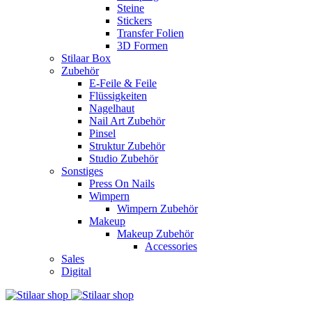
Steine
Stickers
Transfer Folien
3D Formen
Stilaar Box
Zubehör
E-Feile & Feile
Flüssigkeiten
Nagelhaut
Nail Art Zubehör
Pinsel
Struktur Zubehör
Studio Zubehör
Sonstiges
Press On Nails
Wimpern
Wimpern Zubehör
Makeup
Makeup Zubehör
Accessories
Sales
Digital