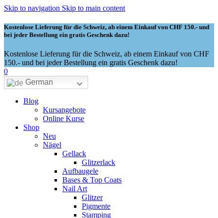
Skip to navigation
Skip to main content
Kostenlose Lieferung für die Schweiz, ab einem Einkauf von CHF 150.- und
bei jeder Bestellung ein gratis Geschenk dazu!
Kostenlose Lieferung für die Schweiz, ab einem Einkauf von CHF
150.- und bei jeder Bestellung ein gratis Geschenk dazu!
0
German
Blog
Kursangebote
Online Kurse
Shop
Neu
Nägel
Gellack
Glitzerlack
Aufbaugele
Bases & Top Coats
Nail Art
Glitzer
Pigmente
Stamping