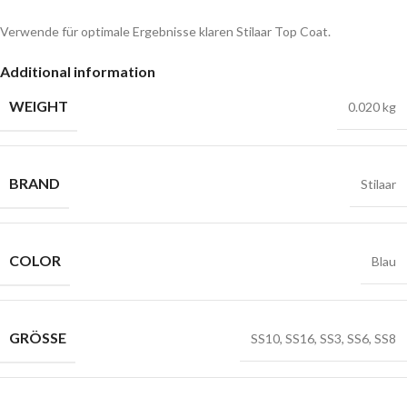
Verwende für optimale Ergebnisse klaren Stilaar Top Coat.
Additional information
WEIGHT
0.020 kg
BRAND
Stilaar
COLOR
Blau
GRÖSSE
SS10
,
SS16
,
SS3
,
SS6
,
SS8