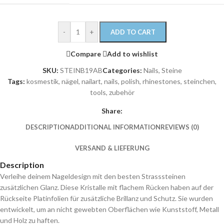
-
+
ADD TO CART
Compare
Add to wishlist
SKU:
STEINB19AB
Categories:
Nails
,
Steine
Tags:
kosmestik
,
nägel
,
nailart
,
nails
,
polish
,
rhinestones
,
steinchen
,
tools
,
zubehör
Share:
DESCRIPTION
ADDITIONAL INFORMATION
REVIEWS (0)
VERSAND & LIEFERUNG
Description
Verleihe deinem Nageldesign mit den besten Strasssteinen
zusätzlichen Glanz. Diese Kristalle mit flachem Rücken haben auf der
Rückseite Platinfolien für zusätzliche Brillanz und Schutz. Sie wurden
entwickelt, um an nicht gewebten Oberflächen wie Kunststoff, Metall
und Holz zu haften.