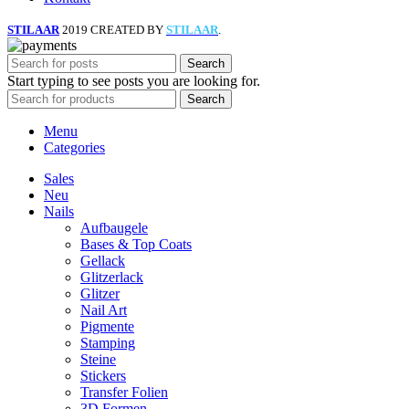
STILAAR
2019 CREATED BY
STILAAR
.
Search
Start typing to see posts you are looking for.
Search
Menu
Categories
Sales
Neu
Nails
Aufbaugele
Bases & Top Coats
Gellack
Glitzerlack
Glitzer
Nail Art
Pigmente
Stamping
Steine
Stickers
Transfer Folien
3D Formen