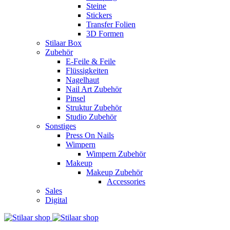
Steine
Stickers
Transfer Folien
3D Formen
Stilaar Box
Zubehör
E-Feile & Feile
Flüssigkeiten
Nagelhaut
Nail Art Zubehör
Pinsel
Struktur Zubehör
Studio Zubehör
Sonstiges
Press On Nails
Wimpern
Wimpern Zubehör
Makeup
Makeup Zubehör
Accessories
Sales
Digital