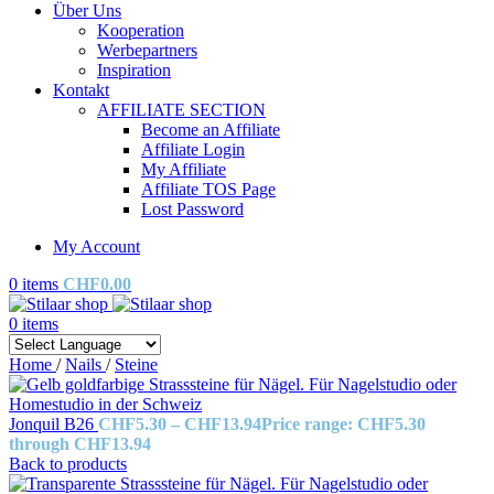
Über Uns
Kooperation
Werbepartners
Inspiration
Kontakt
AFFILIATE SECTION
Become an Affiliate
Affiliate Login
My Affiliate
Affiliate TOS Page
Lost Password
My Account
0
items
CHF
0.00
0
items
Home
/
Nails
/
Steine
Jonquil B26
CHF
5.30
–
CHF
13.94
Price range: CHF5.30
through CHF13.94
Back to products