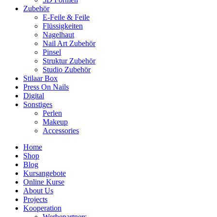
Zubehör
E-Feile & Feile
Flüssigkeiten
Nagelhaut
Nail Art Zubehör
Pinsel
Struktur Zubehör
Studio Zubehör
Stilaar Box
Press On Nails
Digital
Sonstiges
Perlen
Makeup
Accessories
Home
Shop
Blog
Kursangebote
Online Kurse
About Us
Projects
Kooperation
Werbepartners