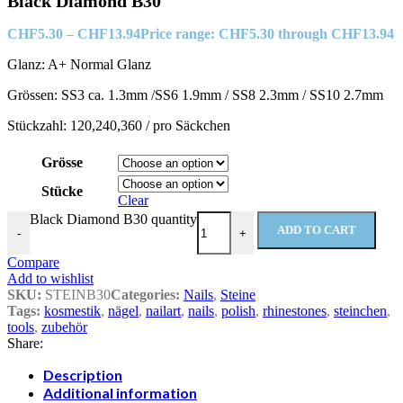
Black Diamond B30
CHF
5.30
–
CHF
13.94
Price range: CHF5.30 through CHF13.94
Glanz: A+ Normal Glanz
Grössen: SS3 ca. 1.3mm /SS6 1.9mm / SS8 2.3mm / SS10 2.7mm
Stückzahl: 120,240,360 / pro Säckchen
Grösse
Stücke
Clear
Black Diamond B30 quantity
ADD TO CART
-
+
Compare
Add to wishlist
SKU:
STEINB30
Categories:
Nails
,
Steine
Tags:
kosmestik
,
nägel
,
nailart
,
nails
,
polish
,
rhinestones
,
steinchen
,
tools
,
zubehör
Share:
Description
Additional information