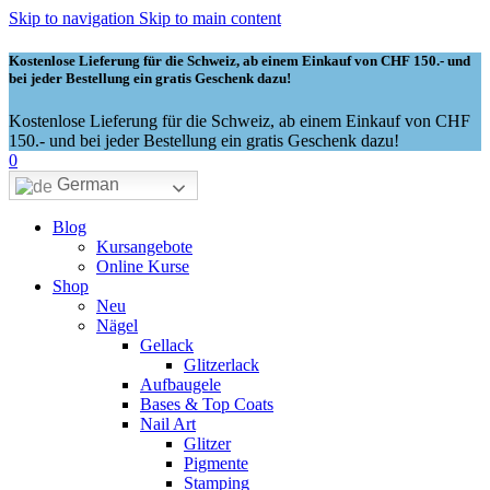
Skip to navigation
Skip to main content
Kostenlose Lieferung für die Schweiz, ab einem Einkauf von CHF 150.- und
bei jeder Bestellung ein gratis Geschenk dazu!
Kostenlose Lieferung für die Schweiz, ab einem Einkauf von CHF
150.- und bei jeder Bestellung ein gratis Geschenk dazu!
0
German
Blog
Kursangebote
Online Kurse
Shop
Neu
Nägel
Gellack
Glitzerlack
Aufbaugele
Bases & Top Coats
Nail Art
Glitzer
Pigmente
Stamping