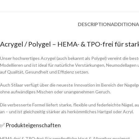
DESCRIPTION
ADDITIONA
Acrygel / Polygel – HEMA- & TPO-frei für sta
Unser hochwertiges Acrygel (auch bekannt als Polygel) vereint die be
Modellieren und ist ideal für natürliche Verstärkungen, Neumodellagen u
auf Qualität, Gesundheit und Effizienz setzen.
Auch Stilaar verfügt über die neueste Innovation im Bereich der Nagelgel
ohne aufwändiges Mischen oder unangenehmen Geruch.
Die verbesserte Formel liefert starke, flexible und federleichte Nägel,
an – und ist gleichzeitig stärker als herkömmliches Hartgel oder Acryl.
✅ Produkteigenschaften
HEMA-frei & TPO-frei: Für empfindliche Haut & Allergiker geeignet