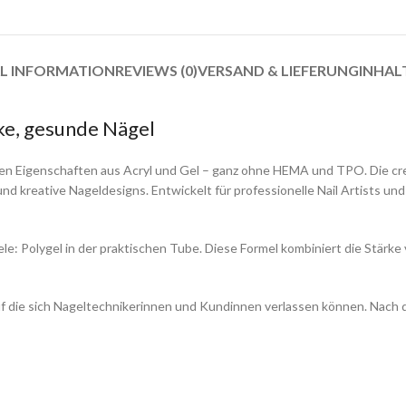
L INFORMATION
REVIEWS (0)
VERSAND & LIEFERUNG
INHAL
rke, gesunde Nägel
sten Eigenschaften aus Acryl und Gel – ganz ohne HEMA und TPO. Die cr
nd kreative Nageldesigns. Entwickelt für professionelle Nail Artists un
e: Polygel in der praktischen Tube. Diese Formel kombiniert die Stärke v
 auf die sich Nageltechnikerinnen und Kundinnen verlassen können. Nach d