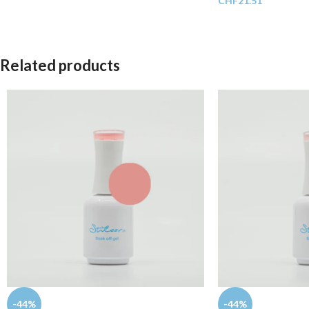
CHF
21.51
Related products
-44%
-44%