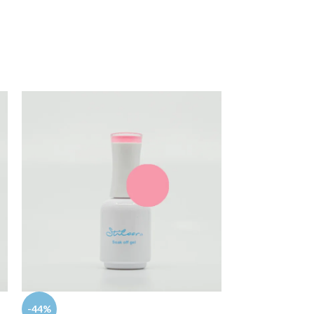
Gellack 091
-44%