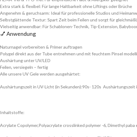
Extra stark & flexibel: Für lange Haltbarkeit ohne Liftings oder Brüche
Angenehm & geruchsarm: Ideal für professionelle Studios und Heima
Selbstglättende Textur: Spart Zeit beim Feilen und sorgt für gleichmä
Vielseitig anwendbar: Für Schablonen-Technik, Tip-Extension, Babyboom
💅 Anwendung
Naturnagel vorbereiten & Primer auftragen
Polygel direkt aus der Tube entnehmen und mit feuchtem Pinsel modell
Aushärtung unter UV/LED
Feilen, versiegeln – fertig
Alle unsere UV Gele werden ausgehärtet:
Aushärtungszeit in UV-Licht (in Sekunden):90s- 120s Aushärtungszeit i
Inhaltstoffe:
Acrylate Copolymer,Polyacrylate crosslinked polymer -6, Dimethyl paba e