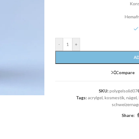
Kons
Hemafr
-
+
AD
Compare
SKU:
polygelsolid07
Tags:
acrylgel
,
kosmestik
,
nägel
,
schweizernag
Share: