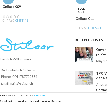
Gellack 009
SOLD
OUT
Gellack 011
CHF
5.41
CHF
9.60
CHF
5.41
CHF
9.60
RECENT POSTS
Onycho
profes
Herzlich Willkommen.
May 12
Bachenbülach, Schweiz
TPO Ve
Phone: 0041787722384
den Na
Email: nails@stilaar.ch
August
Comme
STILAAR
2019 CREATED BY
STILAAR
.
Cookie Consent with Real Cookie Banner