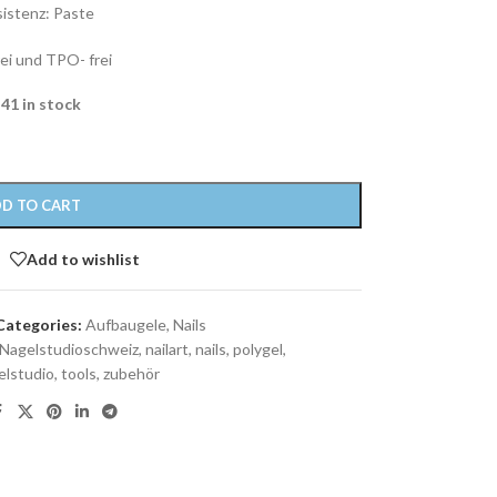
istenz: Paste
ei und TPO- frei
41 in stock
D TO CART
Add to wishlist
Categories:
Aufbaugele
,
Nails
Nagelstudioschweiz
,
nailart
,
nails
,
polygel
,
elstudio
,
tools
,
zubehör