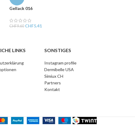
Gellack 016
CHF
9.60
CHF
5.41
CHF
9.60
ICHE LINKS
SONSTIGES
utzerklärung
Instagram profile
optionen
Dermibelle USA
Simiux CH
Partners
Kontakt