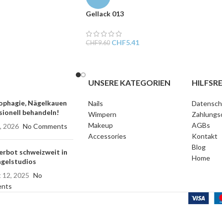
Gellack 013
CHF
5.41
CHF
9.60
UNSERE KATEGORIEN
HILFSRE
phagie, Nägelkauen
Nails
Datensch
sionell behandeln!
Wimpern
Zahlungs
Makeup
AGBs
, 2026
No Comments
Accessories
Kontakt
Blog
rbot schweizweit in
Home
gelstudios
 12, 2025
No
nts