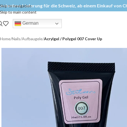
ostenlose Lieferung für die Schweiz, ab einem Einkauf von CH
Skip to navigation
Skip to main content
German
Home
/
Nails
/
Aufbaugele
/
Acrylgel / Polygel 007 Cover Up