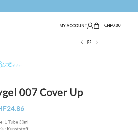
CHF
0.00
MY ACCOUNT
lygel 007 Cover Up
HF
24.86
: 1 Tube 30ml
ial: Kunststoff