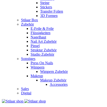
Steine
Stickers
Transfer Folien
3D Formen
Stilaar Box
Zubehör
E-Feile & Feile
Flüssigkeiten
Nagelhaut
Nail Art Zubehör
Pinsel
Struktur Zubehör
Studio Zubehör
Sonstiges
Press On Nails
Wimpern
Wimpern Zubehör
Makeup
Makeup Zubehör
Accessories
Sales
Digital