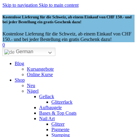
Skip to navigation
Skip to main content
Kostenlose Lieferung für die Schweiz, ab einem Einkauf von CHF 150.- und
bei jeder Bestellung ein gratis Geschenk dazu!
Kostenlose Lieferung für die Schweiz, ab einem Einkauf von CHF
150.- und bei jeder Bestellung ein gratis Geschenk dazu!
0
German
Blog
Kursangebote
Online Kurse
Shop
Neu
Nägel
Gellack
Glitzerlack
Aufbaugele
Bases & Top Coats
Nail Art
Glitzer
Pigmente
Stamping