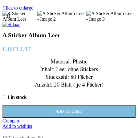
Click to enlarge
A Sticker Album Leer
CHF
12.97
Material: Plastic
Inhalt: Leer ohne Stickers
Stückzahl: 80 Fächer
Anzahl: 20 Blatt ( je 4 Fächer)
1 in stock
ADD TO CART
Compare
Add to wishlist
SKU:
stickerbook80