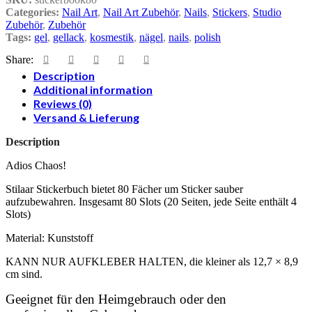
Categories:
Nail Art
,
Nail Art Zubehör
,
Nails
,
Stickers
,
Studio
Zubehör
,
Zubehör
Tags:
gel
,
gellack
,
kosmestik
,
nägel
,
nails
,
polish
Share:
Description
Additional information
Reviews (0)
Versand & Lieferung
Description
Adios Chaos!
Stilaar Stickerbuch bietet 80 Fächer um Sticker sauber
aufzubewahren. Insgesamt 80 Slots (20 Seiten, jede Seite enthält 4
Slots)
Material: Kunststoff
KANN NUR AUFKLEBER HALTEN, die kleiner als 12,7 × 8,9
cm sind.
Geeignet für den Heimgebrauch oder den