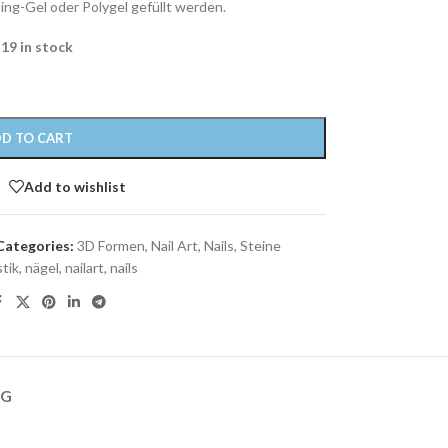
ting-Gel oder Polygel gefüllt werden.
19 in stock
D TO CART
Add to wishlist
Categories:
3D Formen
,
Nail Art
,
Nails
,
Steine
tik
,
nägel
,
nailart
,
nails
NG