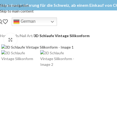
ostenlose Lieferung für die Schweiz, ab einem Einkauf von CH
Skip to navigation
Skip to main content
German
Home
/
Nails
/
Nail Art
/
3D Schlaufe Vintage Silikonform
Click to enlarge