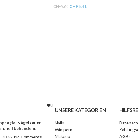
CHF
5.41
CHF
9.60
UNSERE KATEGORIEN
HILFSRE
phagie, Nägelkauen
Nails
Datensch
sionell behandeln!
Wimpern
Zahlungs
Makeup
AGBs
, 2026
No Comments