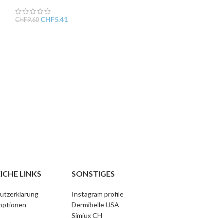
CHF
5.41
CHF
9.60
-44%
Gellack 016
CHF
5.41
CHF
9.60
ICHE LINKS
SONSTIGES
utzerklärung
Instagram profile
optionen
Dermibelle USA
Simiux CH