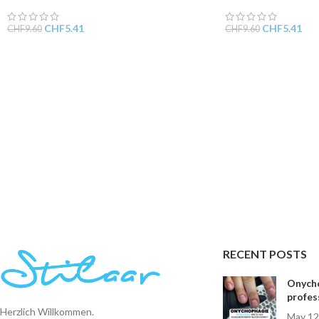
CHF
5.41
CHF
5.41
CHF
9.60
CHF
9.60
RECENT POSTS
Onycho
profes
Herzlich Willkommen.
May 12