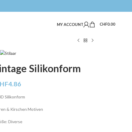
CHF
0.00
MY ACCOUNT
intage Silikonform
HF
4.86
3D Silikonform
ren & Kirschen Motiven
öße: Diverse