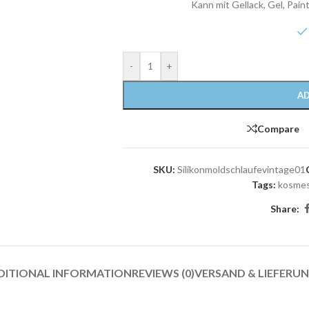
Kann mit Gellack, Gel, Pain
-
+
AD
Compare
SKU:
Silikonmoldschlaufevintage01
Tags:
kosmes
Share:
DITIONAL INFORMATION
REVIEWS (0)
VERSAND & LIEFERU