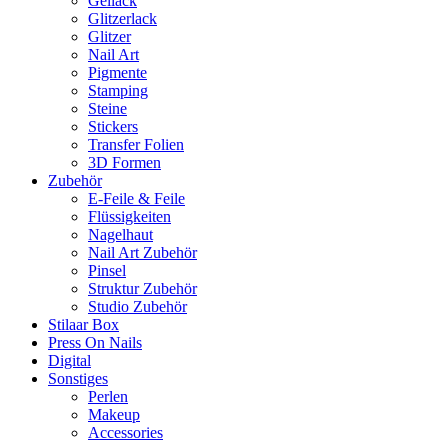
Gellack
Glitzerlack
Glitzer
Nail Art
Pigmente
Stamping
Steine
Stickers
Transfer Folien
3D Formen
Zubehör
E-Feile & Feile
Flüssigkeiten
Nagelhaut
Nail Art Zubehör
Pinsel
Struktur Zubehör
Studio Zubehör
Stilaar Box
Press On Nails
Digital
Sonstiges
Perlen
Makeup
Accessories