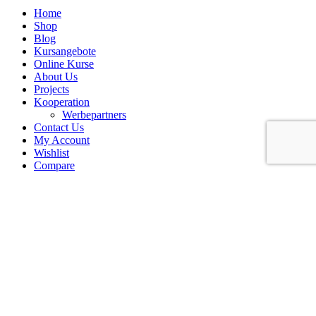
Home
Shop
Blog
Kursangebote
Online Kurse
About Us
Projects
Kooperation
Werbepartners
Contact Us
My Account
Wishlist
Compare
Login / Register
Shopping cart
Close
Sign in
Close
No account yet?
Create an Account
Shop
0
Wishlist