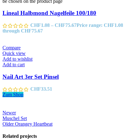
be chosen on the product page
Lineal Halbmond Nagelfeile 100/180
CHF
1.08
–
CHF
75.67
Price range: CHF1.08
through CHF75.67
Compare
Quick view
Add to wishlist
Add to cart
Nail Art 3er Set Pinsel
CHF
33.51
Zum Shop
Newer
Muschel Set
Older
Orangey Heartbeat
Related projects