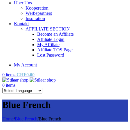
Über Uns
Kooperation
Werbepartners
Inspiration
Kontakt
AFFILIATE SECTION
Become an Affiliate
Affiliate Login
My Affiliate
Affiliate TOS Page
Lost Password
My Account
0
items
CHF
0.00
0
items
Blue French
Home
/
Blue French
/
Blue French