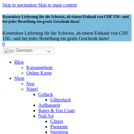
Skip to navigation
Skip to main content
Kostenlose Lieferung für die Schweiz, ab einem Einkauf von CHF 150.- und
bei jeder Bestellung ein gratis Geschenk dazu!
Kostenlose Lieferung für die Schweiz, ab einem Einkauf von CHF
150.- und bei jeder Bestellung ein gratis Geschenk dazu!
0
German
Blog
Kursangebote
Online Kurse
Shop
Neu
Nägel
Gellack
Glitzerlack
Aufbaugele
Bases & Top Coats
Nail Art
Glitzer
Pigmente
Stamping