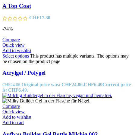
A Top Coat
CHF
17.30
-74%
Compare
Quick view
Add to wishlist
Select options
This product has multiple variants. The options may
be chosen on the product page
Acrylgel / Polygel
Original price was: CHF24.86.
CHF
6.49
Current price
CHF
24.86
is: CHF6.49.
Compare
Quick view
Add to wishlist
Add to cart
Aufbau Builder Gel Bottle Milchig 002