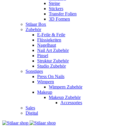
Steine
Stickers
Transfer Folien
3D Formen
Stilaar Box
Zubehör
E-Feile & Feile
Flüssigkeiten
Nagelhaut
Nail Art Zubehör
Pinsel
Struktur Zubehör
Studio Zubehör
Sonstiges
Press On Nails
Wimpern
Wimpern Zubehör
Makeup
Makeup Zubehör
Accessories
Sales
Digital