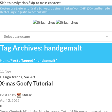
Skip to navigation
Skip to main content
Kostenlose Lieferung für die Schweiz, ab einem Einkauf von CHF 150.- und bei jeder
Bestellung ein gratis Geschenk dazu!
Tag Archives: handgemalt
Home
/
Posts Tagged "handgemalt"
11
Nov
Design trends
,
Nail Art
X-mas Goofy Tutorial
Posted by
stilaar
April 3, 2022
0
Xmas Goofy🎄 Hier habe ich ein langes Tutorial für euch gemacht, wie