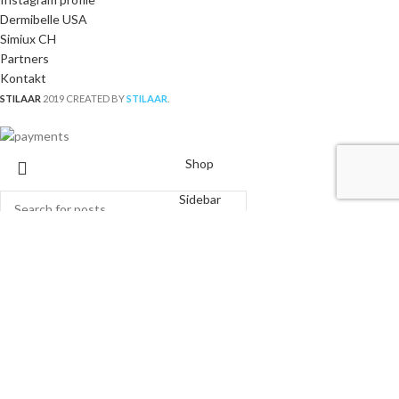
Dermibelle USA
Simiux CH
Partners
Kontakt
STILAAR
2019 CREATED BY
STILAAR
.
Shop
Sidebar
Wishlist
Search
Start typing to see posts you are looking for.
Cart
My account
Cookie Consent with Real Cookie Banner