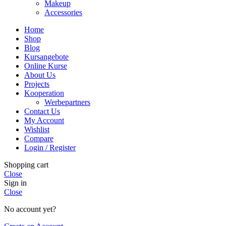
Makeup
Accessories
Home
Shop
Blog
Kursangebote
Online Kurse
About Us
Projects
Kooperation
Werbepartners
Contact Us
My Account
Wishlist
Compare
Login / Register
Shopping cart
Close
Sign in
Close
No account yet?