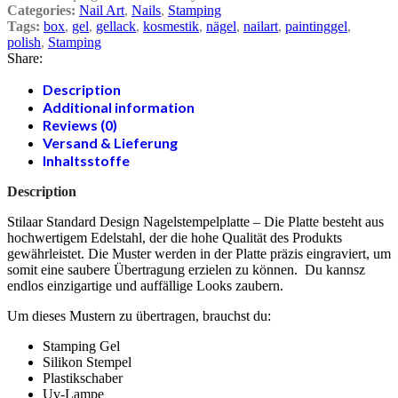
Categories:
Nail Art
,
Nails
,
Stamping
Tags:
box
,
gel
,
gellack
,
kosmestik
,
nägel
,
nailart
,
paintinggel
,
polish
,
Stamping
Share:
Description
Additional information
Reviews (0)
Versand & Lieferung
Inhaltsstoffe
Description
Stilaar Standard Design Nagelstempelplatte – Die Platte besteht aus
hochwertigem Edelstahl, der die hohe Qualität des Produkts
gewährleistet. Die Muster werden in der Platte präzis eingraviert, um
somit eine saubere Übertragung erzielen zu können. Du kannsz
endlos einzigartige und auffällige Looks zaubern.
Um dieses Mustern zu übertragen, brauchst du:
Stamping Gel
Silikon Stempel
Plastikschaber
Uv-Lampe