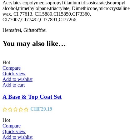
Acrylates copolymer,isopropyl titanium triisostearate,isopropyl
alcohol,trimethylolpane,triacrylate, Dimethicone,microcrystalline
wax, CI 77613, CI15880,CI15850,CI73360,
CI77007,CI77492,CI77891,CI77266
Hemafrei, Giftstofffrei
You may also like…
Hot
Compare
Quick view
Add to wishlist
Add to cart
A Base & Top Coat Set
CHF
29.19
Hot
Compare
Quick view
Add to wishlist