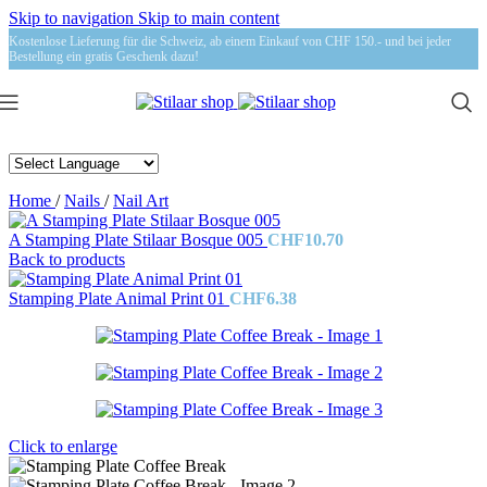
Skip to navigation
Skip to main content
Kostenlose Lieferung für die Schweiz, ab einem Einkauf von CHF 150.- und bei jeder
Bestellung ein gratis Geschenk dazu!
Home
/
Nails
/
Nail Art
A Stamping Plate Stilaar Bosque 005
CHF
10.70
Back to products
Stamping Plate Animal Print 01
CHF
6.38
Click to enlarge