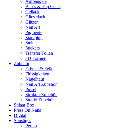
Aufbaugele
Bases & Top Coats
Gellack
Glitzerlack
Glitzer
Nail Art
Pigmente
Stamping
Steine
Stickers
Transfer Folien
3D Formen
Zubehör
E-Feile & Feile
Flüssigkeiten
Nagelhaut
Nail Art Zubehör
Pinsel
Struktur Zubehör
Studio Zubehör
Stilaar Box
Press On Nails
Digital
Sonstiges
Perlen