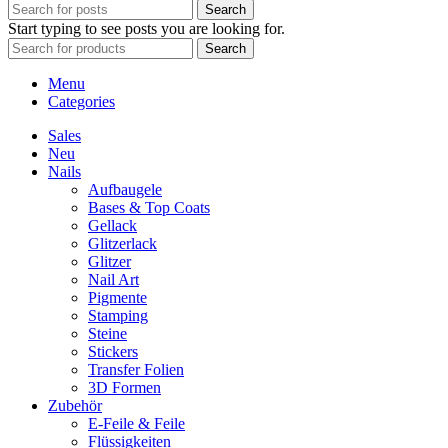
Search
Start typing to see posts you are looking for.
Search
Menu
Categories
Sales
Neu
Nails
Aufbaugele
Bases & Top Coats
Gellack
Glitzerlack
Glitzer
Nail Art
Pigmente
Stamping
Steine
Stickers
Transfer Folien
3D Formen
Zubehör
E-Feile & Feile
Flüssigkeiten