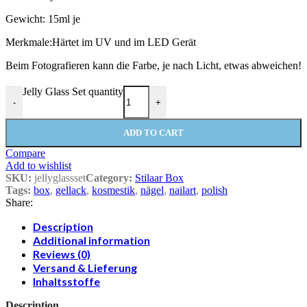
Gewicht: 15ml je
Merkmale:Härtet im UV und im LED Gerät
Beim Fotografieren kann die Farbe, je nach Licht, etwas abweichen!
Jelly Glass Set quantity
-
+
ADD TO CART
Compare
Add to wishlist
SKU:
jellyglassset
Category:
Stilaar Box
Tags:
box
,
gellack
,
kosmestik
,
nägel
,
nailart
,
polish
Share:
Description
Additional information
Reviews (0)
Versand & Lieferung
Inhaltsstoffe
Description