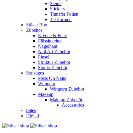
Steine
Stickers
Transfer Folien
3D Formen
Stilaar Box
Zubehör
E-Feile & Feile
Flüssigkeiten
Nagelhaut
Nail Art Zubehör
Pinsel
Struktur Zubehör
Studio Zubehör
Sonstiges
Press On Nails
Wimpern
Wimpern Zubehör
Makeup
Makeup Zubehör
Accessories
Sales
Digital