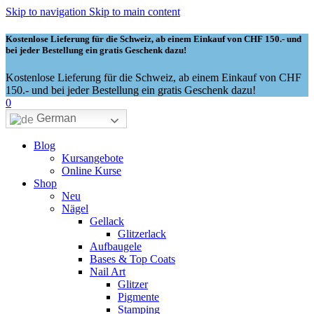
Skip to navigation
Skip to main content
Kostenlose Lieferung für die Schweiz, ab einem Einkauf von CHF 150.- und
bei jeder Bestellung ein gratis Geschenk dazu!
Kostenlose Lieferung für die Schweiz, ab einem Einkauf von CHF
150.- und bei jeder Bestellung ein gratis Geschenk dazu!
0
German
Blog
Kursangebote
Online Kurse
Shop
Neu
Nägel
Gellack
Glitzerlack
Aufbaugele
Bases & Top Coats
Nail Art
Glitzer
Pigmente
Stamping