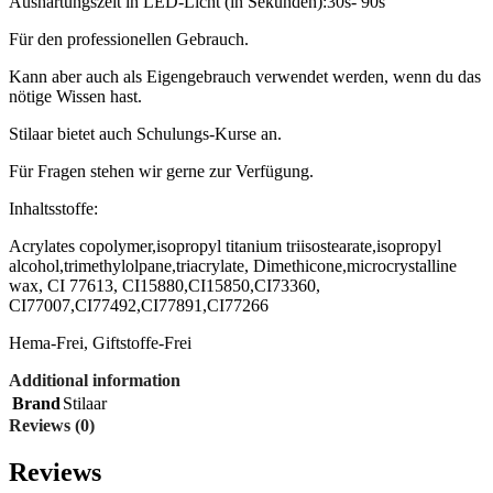
Aushärtungszeit in LED-Licht (in Sekunden):30s- 90s
Für den professionellen Gebrauch.
Kann aber auch als Eigengebrauch verwendet werden, wenn du das
nötige Wissen hast.
Stilaar bietet auch Schulungs-Kurse an.
Für Fragen stehen wir gerne zur Verfügung.
Inhaltsstoffe:
Acrylates copolymer,isopropyl titanium triisostearate,isopropyl
alcohol,trimethylolpane,triacrylate, Dimethicone,microcrystalline
wax, CI 77613, CI15880,CI15850,CI73360,
CI77007,CI77492,CI77891,CI77266
Hema-Frei, Giftstoffe-Frei
Additional information
Brand
Stilaar
Reviews (0)
Reviews