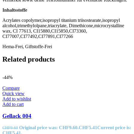
Inhaltsstoffe
Acrylates copolymer,isopropyl titanium triisostearate,isopropyl
alcohol,trimethylolpane,triacrylate, Dimethicone,microcrystalline
wax, CI 77613, CI15880,CI15850,CI73360,
CI77007,CI77492,CI77891,CI77266
Hema-Frei, Giftstoffe-Frei
Related products
-44%
Compare
Quick view
Add to wishlist
Add to cart
Gellack 004
Original price was: CHF9.60.
CHF
5.41
Current price is:
CHF
9.60
CHF5.41.