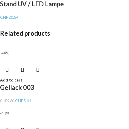
Stand UV / LED Lampe
CHF
20.54
Related products
-44%
Add to cart
Gellack 003
CHF
5.41
CHF
9.60
-44%