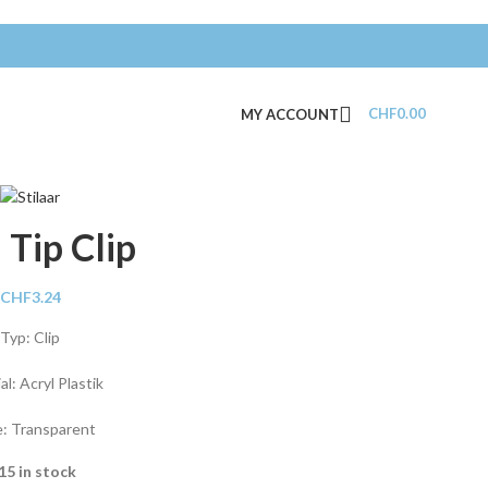
CHF
0.00
MY ACCOUNT
 Tip Clip
CHF
3.24
Typ: Clip
al: Acryl Plastik
e: Transparent
15 in stock