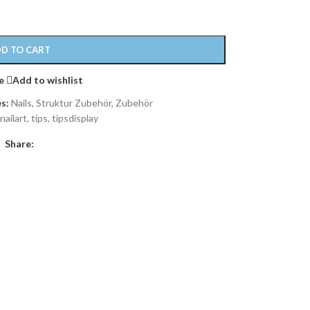
D TO CART
e
Add to wishlist
s:
Nails
,
Struktur Zubehör
,
Zubehör
nailart
,
tips
,
tipsdisplay
Share: