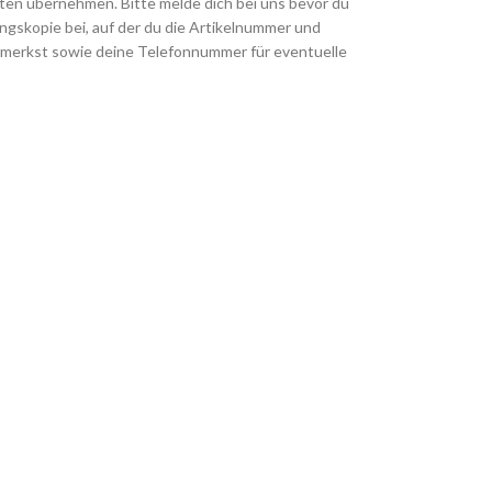
sten übernehmen. Bitte melde dich bei uns bevor du
gskopie bei, auf der du die Artikelnummer und
merkst sowie deine Telefonnummer für eventuelle