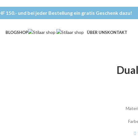
F 150.- und bei jeder Bestellung ein gratis Geschenk dazu!
BLOG
SHOP
ÜBER UNS
KONTAKT
Dual
Materi
Farb