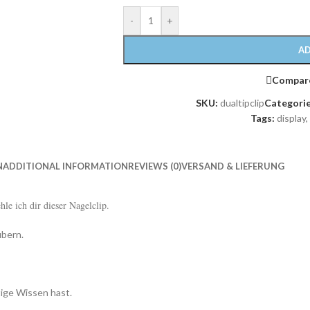
-
+
AD
Compar
SKU:
dualtipclip
Categorie
Tags:
display
,
N
ADDITIONAL INFORMATION
REVIEWS (0)
VERSAND & LIEFERUNG
le ich dir dieser Nagelclip.
ubern.
ige Wissen hast.