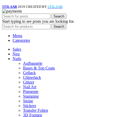
STILAAR
2019 CREATED BY
STILAAR
.
Search
Start typing to see posts you are looking for.
Search
Menu
Categories
Sales
Neu
Nails
Aufbaugele
Bases & Top Coats
Gellack
Glitzerlack
Glitzer
Nail Art
Pigmente
Stamping
Steine
Stickers
Transfer Folien
3D Formen