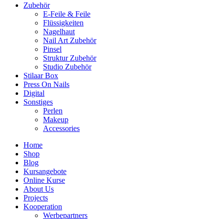
Zubehör
E-Feile & Feile
Flüssigkeiten
Nagelhaut
Nail Art Zubehör
Pinsel
Struktur Zubehör
Studio Zubehör
Stilaar Box
Press On Nails
Digital
Sonstiges
Perlen
Makeup
Accessories
Home
Shop
Blog
Kursangebote
Online Kurse
About Us
Projects
Kooperation
Werbepartners