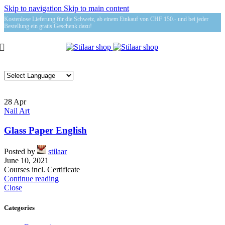
Skip to navigation
Skip to main content
Kostenlose Lieferung für die Schweiz, ab einem Einkauf von CHF 150.- und bei jeder
Bestellung ein gratis Geschenk dazu!
28
Apr
Nail Art
Glass Paper English
Posted by
stilaar
June 10, 2021
Courses incl. Certificate
Continue reading
Close
Categories