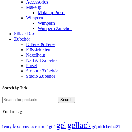
Accessories
Makeup
Makeup Pinsel
Wimpern
Wimpern
Wimpern Zubehör
Stilaar Box
Zubehör
E-Feile & Feile
Flüssigkeiten
Nagelhaut
Nail Art Zubehör
Pinsel
Struktur Zubehör
Studio Zubehör
Search by Title
Search
Product tags
gel
gellack
box
brushes
herbst21
beauty
gelpolish
chrome
digital