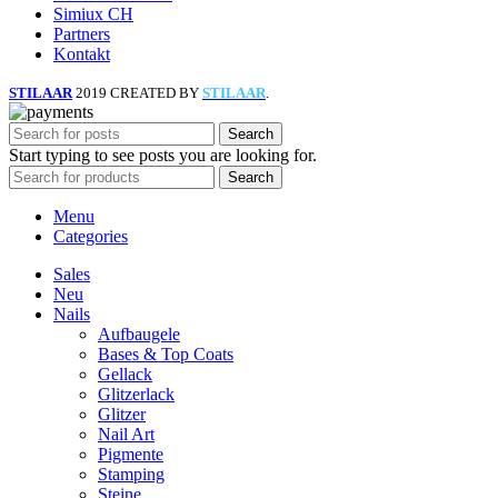
Simiux CH
Partners
Kontakt
STILAAR
2019 CREATED BY
STILAAR
.
Search
Start typing to see posts you are looking for.
Search
Menu
Categories
Sales
Neu
Nails
Aufbaugele
Bases & Top Coats
Gellack
Glitzerlack
Glitzer
Nail Art
Pigmente
Stamping
Steine