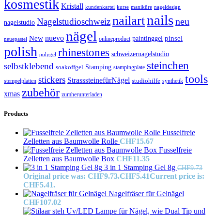
kosmestik
Kristall
kundenkartei
kurse
maniküre
nageldesign
nails
nailart
neu
Nagelstudioschweiz
nagelstudio
nägel
nuevo
New
paintinggel
pinsel
onlineproduct
neuepastel
polish
rhinestones
schweizernagelstudio
polygel
steinchen
selbstklebend
Stamping
soakoffgel
stampingplate
tools
stickers
StrasssteinefürNägel
stempelplatten
studiohilfe
synthetik
zubehör
xmas
zumherunterladen
Products
Fusselfreie
Zelletten aus Baumwolle Rolle
CHF
15.67
Fusselfreie
Zelletten aus Baumwolle Box
CHF
11.35
3 in 1 Stamping Gel 8g
CHF
9.73
Original price was: CHF9.73.
CHF
5.41
Current price is:
CHF5.41.
Nagelfräser für Gelnägel
CHF
107.02