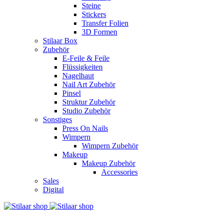
Steine
Stickers
Transfer Folien
3D Formen
Stilaar Box
Zubehör
E-Feile & Feile
Flüssigkeiten
Nagelhaut
Nail Art Zubehör
Pinsel
Struktur Zubehör
Studio Zubehör
Sonstiges
Press On Nails
Wimpern
Wimpern Zubehör
Makeup
Makeup Zubehör
Accessories
Sales
Digital