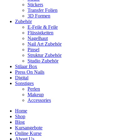
Stickers
Transfer Folien
3D Formen
Zubehör
E-Feile & Feile
Flüssigkeiten
Nagelhaut
Nail Art Zubehör
Pinsel
Struktur Zubehör
Studio Zubehör
Stilaar Box
Press On Nails
Digital
Sonstiges
Perlen
Makeup
Accessories
Home
Shop
Blog
Kursangebote
Online Kurse
About Us