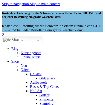
Skip to navigation
Skip to main content
Kostenlose Lieferung für die Schweiz, ab einem Einkauf von CHF 150.- und
bei jeder Bestellung ein gratis Geschenk dazu!
Kostenlose Lieferung für die Schweiz, ab einem Einkauf von CHF
150.- und bei jeder Bestellung ein gratis Geschenk dazu!
0
German
Blog
Kursangebote
Online Kurse
Shop
Neu
Nägel
Gellack
Glitzerlack
Aufbaugele
Bases & Top Coats
Nail Art
Glitzer
Pigmente
Stamping