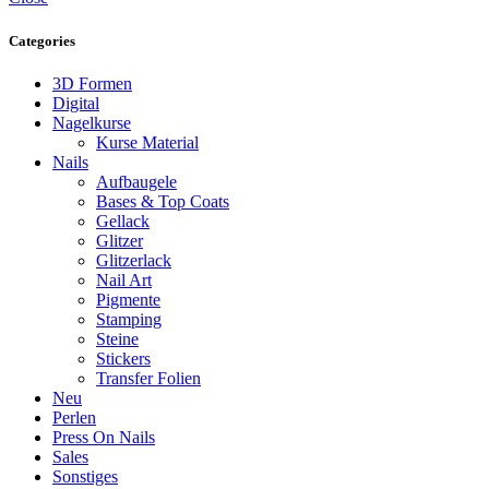
Categories
3D Formen
Digital
Nagelkurse
Kurse Material
Nails
Aufbaugele
Bases & Top Coats
Gellack
Glitzer
Glitzerlack
Nail Art
Pigmente
Stamping
Steine
Stickers
Transfer Folien
Neu
Perlen
Press On Nails
Sales
Sonstiges